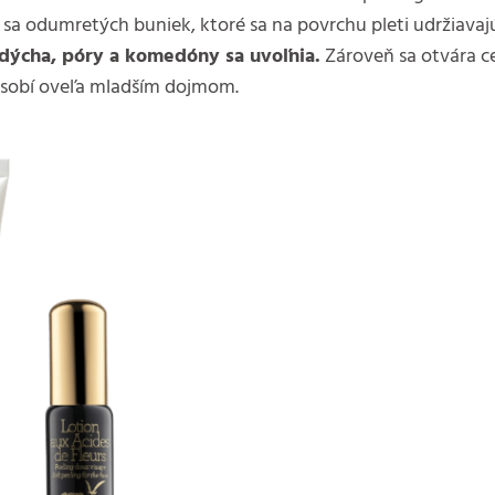
 sa odumretých buniek, ktoré sa na povrchu pleti udržiavaj
e dýcha, póry a komedóny sa uvoľnia.
Zároveň sa otvára c
pôsobí oveľa mladším dojmom.