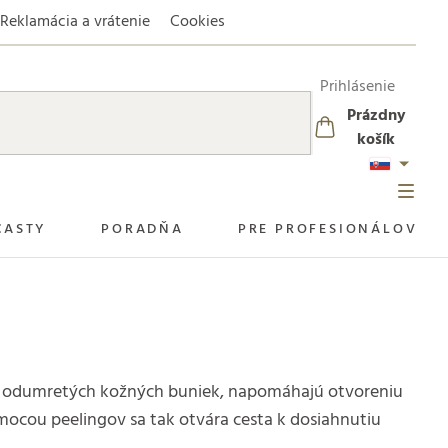
Reklamácia a vrátenie
Cookies
Prihlásenie
Prázdny
NÁKUPNÝ
košík
KOŠÍK
CASTY
PORADŇA
PRE PROFESIONÁLOV
tôt a odumretých kožných buniek, napomáhajú otvoreniu
pomocou peelingov sa tak otvára cesta k dosiahnutiu