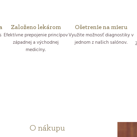
l
á
a
Založeno lekárom
Ošetrenie na mieru
d
s
Efektívne prepojenie princípov
Využite možnosť diagnostiky v
západnej a východnej
jednom z našich salónov.
a
medicíny.
c
i
e
p
r
v
O nákupu
k