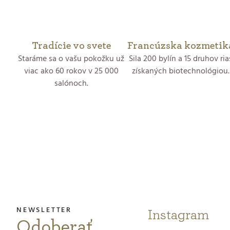
o
v
v
Tradície vo svete
Francúzska kozmetik
Staráme sa o vašu pokožku už
Sila 200 bylín a 15 druhov ria
viac ako 60 rokov v 25 000
získaných biotechnológiou.
salónoch.
Z
á
p
ä
t
Instagram
Odoberať