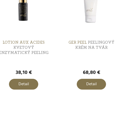
LOTION AUX ACIDES
GER PEEL
PEELINGOVÝ
KVETOVÝ
KRÉM NA TVÁR
ENZYMATICKÝ PEELING
38,10 €
68,80 €
Detail
Detail
O
v