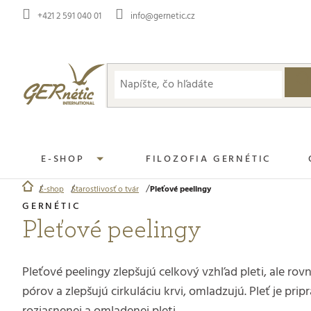
Prejsť
+421 2 591 040 01
info@gernetic.cz
na
obsah
E-SHOP
FILOZOFIA GERNÉTIC
E-shop
Starostlivosť o tvár
Pleťové peelingy
Domov
Pleťové peelingy
Pleťové peelingy zlepšujú celkový vzhľad pleti, ale ro
pórov a zlepšujú cirkuláciu krvi, omladzujú. Pleť je pr