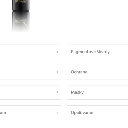
Piigmentové škvrny
Ochrana
Masky
fum
Opaľovanie