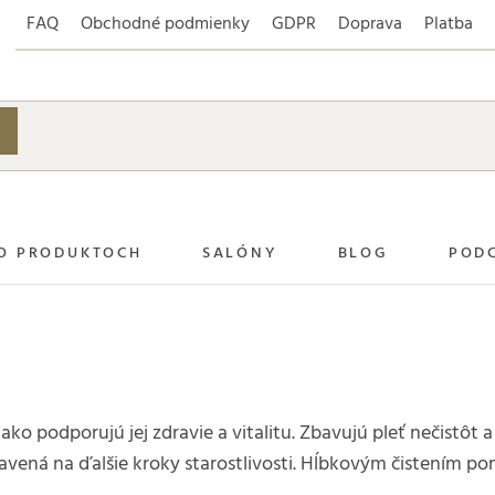
FAQ
Obchodné podmienky
GDPR
Doprava
Platba
O PRODUKTOCH
SALÓNY
BLOG
POD
vnako podporujú jej zdravie a vitalitu. Zbavujú pleť nečis
ipravená na ďalšie kroky starostlivosti. Hĺbkovým čistením 