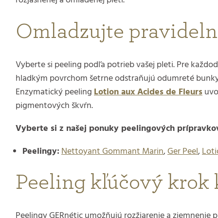
rozjasnenej a omladenej pleti.
Omladzujte pravidelne
Vyberte si peeling podľa potrieb vašej pleti. Pre každ
hladkým povrchom šetrne odstraňujú odumreté bunky 
Enzymatický peeling
Lotion aux Acides de Fleurs
uvoľ
pigmentových škvŕn.
Vyberte si z našej ponuky peelingových prípravko
Peelingy:
Nettoyant Gommant Marin
,
Ger Peel
,
Loti
Peeling kľúčový krok k
Peelingy GERnétic umožňujú rozžiarenie a zjemnenie pl