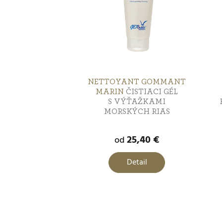
p
i
i
e
s
p
p
r
NETTOYANT GOMMANT
r
MARIN
ČISTIACI GÉL
o
S VÝŤAŽKAMI
MORSKÝCH RIAS
o
d
d
25,40 €
od
u
u
k
Detail
k
t
t
o