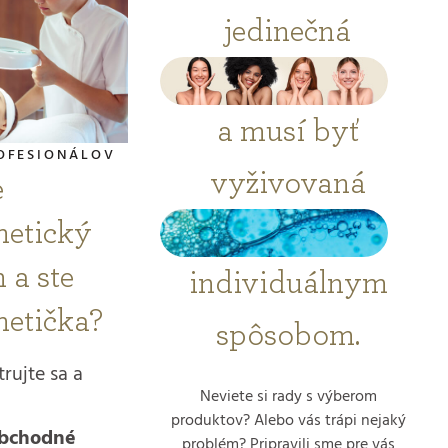
jedinečná
a musí byť
OFESIONÁLOV
vyživovaná
e
etický
 a ste
individuálnym
etička?
spôsobom.
trujte sa a
Neviete si rady s výberom
produktov? Alebo vás trápi nejaký
obchodné
problém? Pripravili sme pre vás