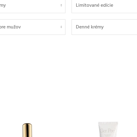
émy
Limitované edície
 pre mužov
Denné krémy