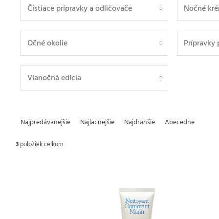
Čistiace prípravky a odličovače
Nočné kr
Očné okolie
Prípravky
Vianočná edícia
R
Najpredávanejšie
Najlacnejšie
Najdrahšie
Abecedne
a
3
položiek celkom
d
V
e
ý
n