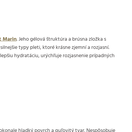
 Marin
. Jeho gélová štruktúra a brúsna zložka s
ilnejšie typy pleti, ktoré krásne zjemní a rozjasní.
e lepšiu hydratáciu, urýchľuje rozjasnenie prípadných
dokonale hladký povrch a guľovitý tvar. Nespôsobuje