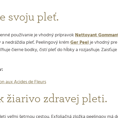
 svoju pleť.
odenné používanie je vhodný prípravok
Nettoyant Gommant
a nedráždia pleť. Peelingový krém
Ger Peel
je vhodný pre s
ňuje čierne bodky, čistí pleť do hĺbky a rozjasňuje. Zaisťuj
v:
on aux Acides de Fleurs
 žiarivo zdravej pleti.
eti veľmi šetrnou cestou. Exfoliačná zložka peelingov má 