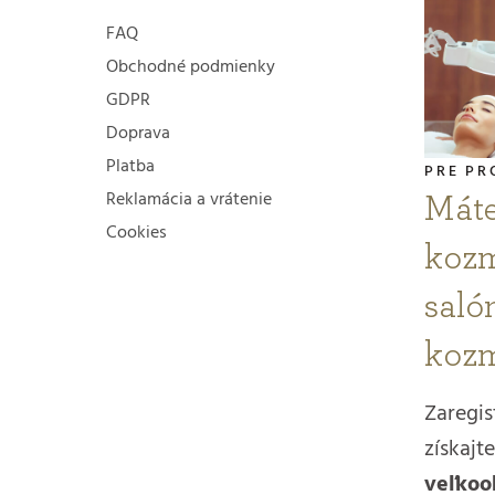
y
FAQ
v
Obchodné podmienky
GDPR
ý
Doprava
p
Platba
PRE PR
i
Reklamácia a vrátenie
Mát
Cookies
s
kozm
u
salón
kozm
Zaregis
získajte
veľko