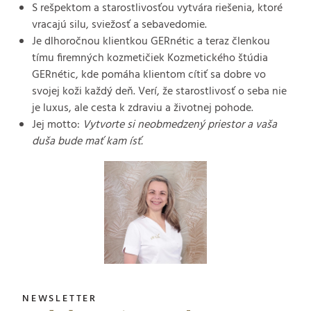
S rešpektom a starostlivosťou vytvára riešenia, ktoré
vracajú silu, sviežosť a sebavedomie.
Je dlhoročnou klientkou GERnétic a teraz členkou
tímu firemných kozmetičiek Kozmetického štúdia
GERnétic, kde pomáha klientom cítiť sa dobre vo
svojej koži každý deň. Verí, že starostlivosť o seba nie
je luxus, ale cesta k zdraviu a životnej pohode.
Jej motto:
Vytvorte si neobmedzený priestor a vaša
duša bude mať kam ísť.