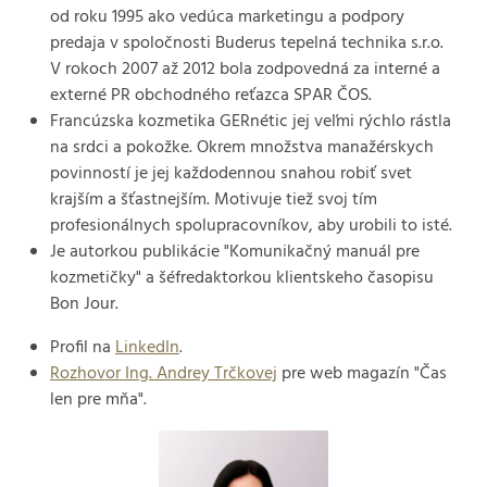
od roku 1995 ako vedúca marketingu a podpory
predaja v spoločnosti Buderus tepelná technika s.r.o.
V rokoch 2007 až 2012 bola zodpovedná za interné a
externé PR obchodného reťazca SPAR ČOS.
Francúzska kozmetika GERnétic jej veľmi rýchlo rástla
na srdci a pokožke. Okrem množstva manažérskych
povinností je jej každodennou snahou robiť svet
krajším a šťastnejším. Motivuje tiež svoj tím
profesionálnych spolupracovníkov, aby urobili to isté.
Je autorkou publikácie "Komunikačný manuál pre
kozmetičky" a šéfredaktorkou klientskeho časopisu
Bon Jour.
Profil na
LinkedIn
.
Rozhovor Ing. Andrey Trčkovej
pre web magazín "Čas
len pre mňa".