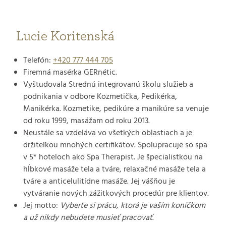
Lucie Koritenská
Telefón:
+420 777 444 705
Firemná masérka GERnétic.
Vyštudovala Strednú integrovanú školu služieb a
podnikania v odbore Kozmetička, Pedikérka,
Manikérka. Kozmetike, pedikúre a manikúre sa venuje
od roku 1999, masážam od roku 2013.
Neustále sa vzdeláva vo všetkých oblastiach a je
držiteľkou mnohých certifikátov. Spolupracuje so spa
v 5* hoteloch ako Spa Therapist. Je špecialistkou na
hĺbkové masáže tela a tváre, relaxačné masáže tela a
tváre a anticelulitídne masáže. Jej vášňou je
vytváranie nových zážitkových procedúr pre klientov.
Jej motto:
Vyberte si prácu, ktorá je vaším koníčkom
a už nikdy nebudete musieť pracovať
.