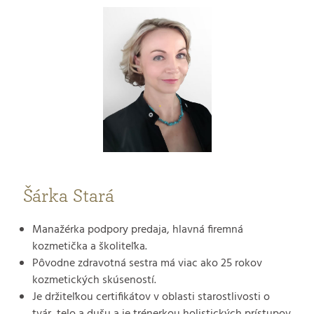
Šárka Stará
Manažérka podpory predaja,
hlavná firemná
kozmetička a školiteľka
.
Pôvodne zdravotná sestra má viac ako 25 rokov
kozmetických skúseností.
Je držiteľkou certifikátov v oblasti starostlivosti o
tvár, telo a dušu a je trénerkou holistických prístupov