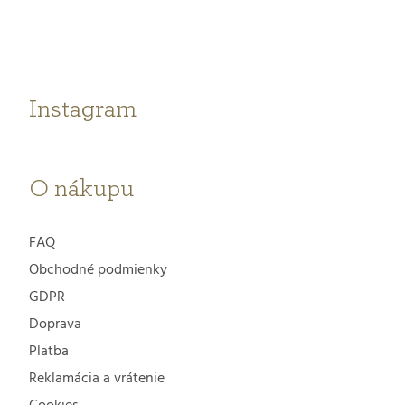
p
ä
t
Instagram
i
e
O nákupu
FAQ
Obchodné podmienky
GDPR
Doprava
Platba
Reklamácia a vrátenie