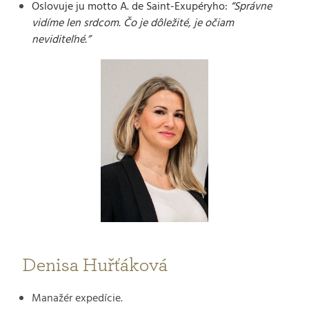
Oslovuje ju motto A. de Saint-Exupéryho:
“Správne
vidíme len srdcom. Čo je dôležité, je očiam
neviditeľné.”
Denisa Huřťáková
Manažér expedície.