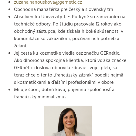
zuzana.hanouskova@gernetic.cz
Obchodná manažérka pre český a slovenský trh
Absolventka Univerzity J. E. Purkyně so zameraním na
technické odbory. Po štúdiu pracovala 12 rokov ako
obchodný zástupca, kde získala hlboké skúsenosti v
komunikácii so zákazníkmi, počúvaní ich potrieb a
želaní.
Jej cesta ku kozmetike viedla cez značku GERnétic.
Ako dlhoročná spokojná klientka, ktorá vďaka značke
GERnétic doslova obnovila zdravie svojej pleti, sa
teraz chce o tento „francúzsky zázrak“ podeliť najmä
s kozmetičkami a ďalšími profesionálmi v obore.
Miluje šport, dobrú kávu, prijemnú spoločnosť a
francúzsky minimalizmus.