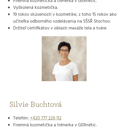
Firemná kozmetička a trénerka v GERnétic.
Vyškolená kozmetička.
19 rokov skúseností v kozmetike, z toho 15 rokov ako
učiteľka odborného vzdelávania na SŠSŘ Stochov.
Držiteľ certifikátov v oblasti masáže tela a tváre.
Silvie Buchtová
Telefón:
+420 777 229 112
Firemná kozmetička a trénerka v GERnétic.