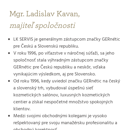
Mgr. Ladislav Kavan,
majiteľ spoločnosti
LK SERVIS je generálnym zástupcom značky GERnétic
pre Českú a Slovenskú republiku.
V roku 1996, po víťazstve v náročnej súťaži, sa jeho
spoločnosť stala výhradným zástupcom značky
GERnétic pre Českú republiku a neskôr, vďaka
vynikajúcim výsledkom, aj pre Slovensko.
Od roku 1996, kedy uviedol značku GERnétic na český
a slovenský trh, vybudoval úspešnú sieť
kozmetických salónov, luxusných kozmetických
centier a získal nespočetné množstvo spokojných
klientov.
Medzi svojimi obchodnými kolegami je vysoko
rešpektovaný pre svoju manažérsku profesionalitu a
obchodnú korektnosť.