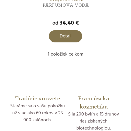
PARFUMOVÁ VODA
o
v
d
34,40 €
od
u
Detail
k
1
položiek celkom
t
O
v
o
l
v
á
Tradície vo svete
Francúzska
Staráme sa o vašu pokožku
d
kozmetika
už viac ako 60 rokov v 25
Sila 200 bylín a 15 druhov
a
000 salónoch.
rias získaných
biotechnológiou.
c