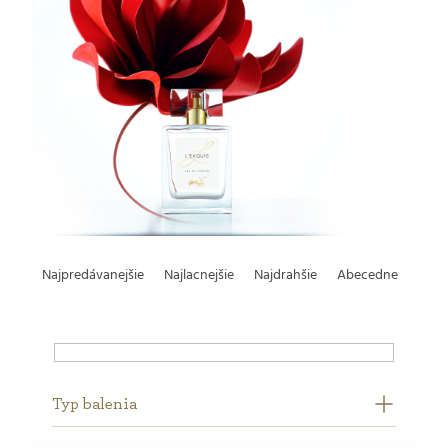
R
Najpredávanejšie
Najlacnejšie
Najdrahšie
Abecedne
a
d
e
Typ balenia
Na sklade
Akcia
0
1