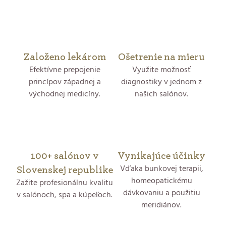
i
e
p
Založeno lekárom
Ošetrenie na mieru
Efektívne prepojenie
Využite možnosť
r
princípov západnej a
diagnostiky v jednom z
východnej medicíny.
našich salónov.
v
k
y
100+ salónov v
Vynikajúce účinky
v
Vďaka bunkovej terapii,
Slovenskej republike
ý
homeopatickému
Zažite profesionálnu kvalitu
dávkovaniu a použitiu
v salónoch, spa a kúpeľoch.
p
meridiánov.
i