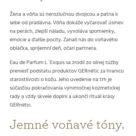
Žena a vôňa sú nerozlučnou dvojicou a patria k
sebe od pradávna. Vôňa dokáže vyčarovať úsmev
na perách, zlepší náladu, vyvoláva spomienky,
emócie a ďalšie pocity. Zahalí nás do voňavého
obláčka, spríjemní deň, očarí partnera.
Eau de Parfum L´Exquis sa zrodil zo silnej túžby
preniesť podstatu produktov GERnétic za hranicu
starostlivosti o kožu. Jeho uvedenie na trh je
súčasťou pokračovania výnimočnej kozmetickej
rady a vždy skvele doplní a ukončí rituál krásy
GERnétic.
Jemné voňavé tóny.