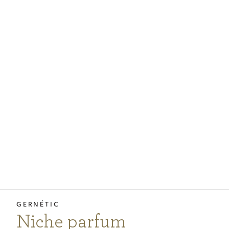
PODCASTY
PORADŇA
PRE PROFESIONÁLOV
PRIHLÁSENIE
Vyberte
krajinu
nákupu
Niche parfum