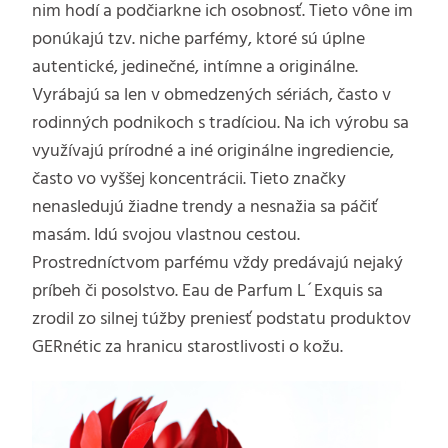
nim hodí a podčiarkne ich osobnosť. Tieto vône im
ponúkajú tzv. niche parfémy, ktoré sú úplne
autentické, jedinečné, intímne a originálne.
Vyrábajú sa len v obmedzených sériách, často v
rodinných podnikoch s tradíciou. Na ich výrobu sa
využívajú prírodné a iné originálne ingrediencie,
často vo vyššej koncentrácii. Tieto značky
nenasledujú žiadne trendy a nesnažia sa páčiť
masám. Idú svojou vlastnou cestou.
Prostredníctvom parfému vždy predávajú nejaký
príbeh či posolstvo. Eau de Parfum L´Exquis sa
zrodil zo silnej túžby preniesť podstatu produktov
GERnétic za hranicu starostlivosti o kožu.