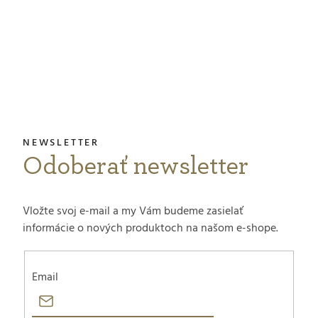
s
Z
u
á
p
ä
t
Odoberať newsletter
i
e
Vložte svoj e-mail a my Vám budeme zasielať
informácie o nových produktoch na našom e-shope.
Email