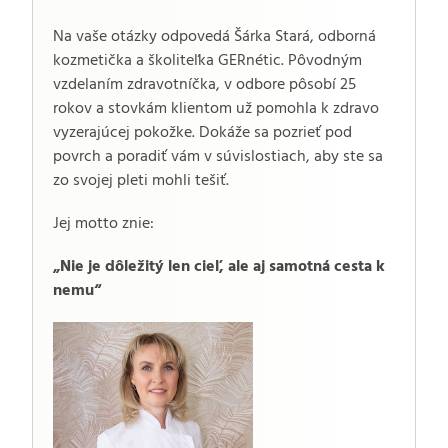
Na vaše otázky odpovedá Šárka Stará, odborná
kozmetička a školiteľka GERnétic. Pôvodným
vzdelaním zdravotníčka, v odbore pôsobí 25
rokov a stovkám klientom už pomohla k zdravo
vyzerajúcej pokožke. Dokáže sa pozrieť pod
povrch a poradiť vám v súvislostiach, aby ste sa
zo svojej pleti mohli tešiť.
Jej motto znie:
„Nie je dôležitý len cieľ, ale aj samotná cesta k
nemu“