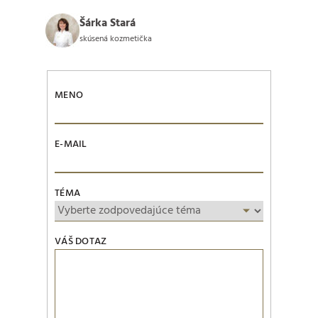
Šárka Stará
skúsená kozmetička
MENO
E-MAIL
TÉMA
VÁŠ DOTAZ