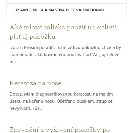
AKNÉ, MÍLIA A MASTNÁ PLEŤ S KOMEDÓNMI
Aké telové mlieka použiť na citlivú
V
pleť aj pokožku
ý
Dotaz: Prosím poradiť, mám citlivú pokožku, chcela by
p
som poradiť akú kozmetiku používať od Vás, aj telové
mli...
i
s
Keratóza na nose
č
Dotaz: Mám diagnostikovanou keratózu na malém
úseku na kořenu nosu. Ošetřeno dusíkem, strup se
l
nevytvořil, kůž...
á
Zpevnění a vyživení pokožky po