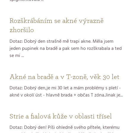
Rozškrábáním se akné výrazně
zhoršilo
Dotaz: Dobrý den strašně mě trapi akne. Měla jsem
jeden pupinek na bradě a pak sem ho rozškrabala a ted
se mi ...
Akné na bradě a v T-zoně, věk 30 let
Dotaz: Dobrý den,je mi 30 let a mám problémy s pletí -
akné v okolí úst - hlavně brada + občas T zóna.Jinak je...
Strie a fialová kůže v oblasti třísel
Dotaz: Dobrý den! Píši ohledně svého přítele, kterému