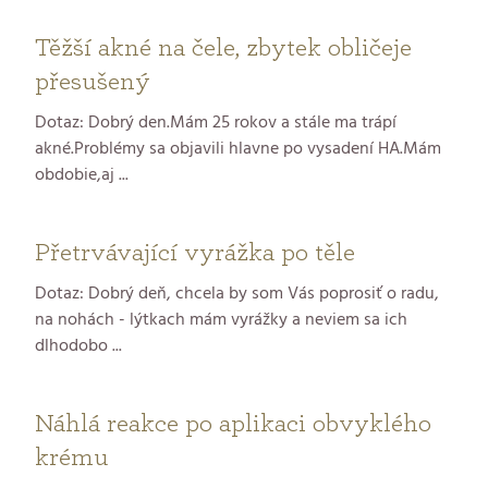
Těžší akné na čele, zbytek obličeje
přesušený
Dotaz: Dobrý den.Mám 25 rokov a stále ma trápí
akné.Problémy sa objavili hlavne po vysadení HA.Mám
obdobie,aj ...
Přetrvávající vyrážka po těle
Dotaz: Dobrý deň, chcela by som Vás poprosiť o radu,
na nohách - lýtkach mám vyrážky a neviem sa ich
dlhodobo ...
Náhlá reakce po aplikaci obvyklého
krému