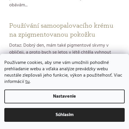
obávám...
Používání samoopalovacího krému
na zpigmentovanou pokožku
Dotaz: Dobrý den, mám také pigmentové skvrny v
obličeji, a proto bych se letos v létě chtěla vyhnout
slunci a ...
Používame cookies, aby sme vám umožnili pohodlné
prehliadanie webu a vďaka analýze prevádzky webu
neustále zlepšovali jeho funkcie, výkon a použiteľnosť. Viac
Suché skvrny na hrudníku, možná
informácií
tu
.
Atopie
Nastavenie
Dotaz: Dobrý den, zhruba před měsícem se mi na levé
straně hrudníku udělala nějaká skvrna, taková do
lososova,...
Súhlasím