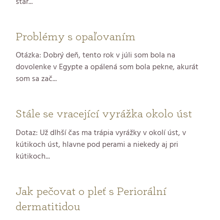
star...
Problémy s opaľovaním
Otázka: Dobrý deň, tento rok v júli som bola na
dovolenke v Egypte a opálená som bola pekne, akurát
som sa zač...
Stále se vracející vyrážka okolo úst
Dotaz: Už dlhší čas ma trápia vyrážky v okolí úst, v
kútikoch úst, hlavne pod perami a niekedy aj pri
kútikoch...
Jak pečovat o pleť s Periorální
dermatitidou