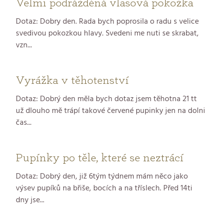
Velmi podrážděná vlasová pokožka
Dotaz: Dobry den. Rada bych poprosila o radu s velice
svedivou pokozkou hlavy. Svedeni me nuti se skrabat,
vzn...
Vyrážka v těhotenství
Dotaz: Dobrý den měla bych dotaz jsem těhotna 21 tt
už dlouho mě trápí takové červené pupinky jen na dolni
čas...
Pupínky po těle, které se neztrácí
Dotaz: Dobrý den, již 6tým týdnem mám něco jako
výsev pupíků na břiše, bocích a na tříslech. Před 14ti
dny jse...