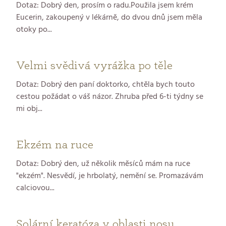
Dotaz: Dobrý den, prosím o radu.Použila jsem krém
Eucerin, zakoupený v lékárně, do dvou dnů jsem měla
otoky po...
Velmi svědivá vyrážka po těle
Dotaz: Dobrý den paní doktorko, chtěla bych touto
cestou požádat o váš názor. Zhruba před 6-ti týdny se
mi obj...
Ekzém na ruce
Dotaz: Dobrý den, už několik měsíců mám na ruce
"ekzém". Nesvědí, je hrbolatý, nemění se. Promazávám
calciovou...
Solární keratóza v oblasti nosu