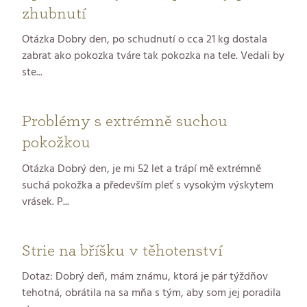
n
zhubnutí
k
Otázka Dobry den, po schudnutí o cca 21 kg dostala
zabrat ako pokozka tváre tak pokozka na tele. Vedali by
o
ste...
v
Problémy s extrémně suchou
pokožkou
Otázka Dobrý den, je mi 52 let a trápí mě extrémně
suchá pokožka a především pleť s vysokým výskytem
vrásek. P...
Strie na bříšku v těhotenství
Dotaz: Dobrý deň, mám známu, ktorá je pár týždňov
tehotná, obrátila na sa mňa s tým, aby som jej poradila