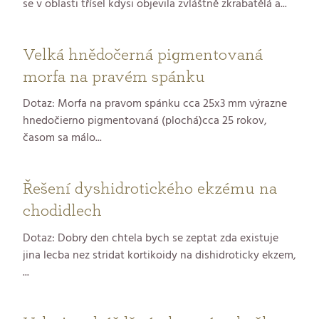
se v oblasti třísel kdysi objevila zvláštně zkrabatělá a...
Velká hnědočerná pigmentovaná
morfa na pravém spánku
Dotaz: Morfa na pravom spánku cca 25x3 mm výrazne
hnedočierno pigmentovaná (plochá)cca 25 rokov,
časom sa málo...
Řešení dyshidrotického ekzému na
chodidlech
Dotaz: Dobry den chtela bych se zeptat zda existuje
jina lecba nez stridat kortikoidy na dishidroticky ekzem,
...