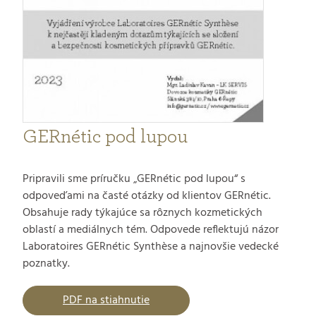
GERnétic pod lupou
Pripravili sme príručku „GERnétic pod lupou“ s
odpoveďami na časté otázky od klientov GERnétic.
Obsahuje rady týkajúce sa rôznych kozmetických
oblastí a mediálnych tém. Odpovede reflektujú názor
Laboratoires GERnétic Synthèse a najnovšie vedecké
poznatky.
PDF na stiahnutie