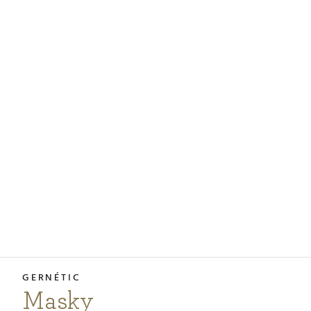
PODCASTY
PORADŇA
PRE PROFESIONÁLOV
PRIHLÁSENIE
Vyberte
krajinu
nákupu
Masky