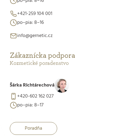
po–pia: 8–16
+421-259 104 001
po–pia: 8–16
info@gernetic.cz
Zákaznícka podpora
Kozmetické poradenstvo
Šárka Richtárechová
+420-602 162 027
po–pia: 8–17
Poradňa