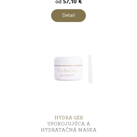
57,10 €
od
Menopauzálna pokožka
0
Detail
Proti celulitíde
0
SPA a relax
0
Zoštíhlenie a spevnenie
0
HYDRA GER
UPOKOJUJÚCA A
HYDRATAČNÁ MASKA