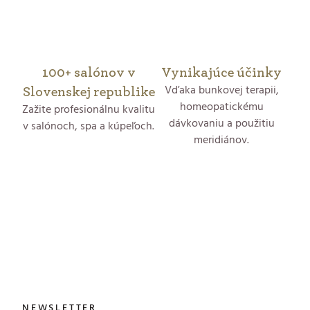
k
y
100+ salónov v
Vynikajúce účinky
v
Vďaka bunkovej terapii,
Slovenskej republike
ý
homeopatickému
Zažite profesionálnu kvalitu
dávkovaniu a použitiu
v salónoch, spa a kúpeľoch.
p
meridiánov.
i
s
Z
u
á
p
ä