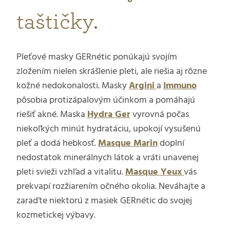
taštičky.
Pleťové masky GERnétic ponúkajú svojím
zložením nielen skrášlenie pleti, ale riešia aj rôzne
kožné nedokonalosti. Masky
Argini
a
Immuno
pôsobia protizápalovým účinkom a pomáhajú
riešiť akné. Maska
Hydra Ger
vyrovná počas
niekoľkých minút hydratáciu, upokojí vysušenú
pleť a dodá hebkosť.
Masque Marin
doplní
nedostatok minerálnych látok a vráti unavenej
pleti svieži vzhľad a vitalitu.
Masque Yeux
vás
prekvapí rozžiarením očného okolia. Neváhajte a
zaraďte niektorú z masiek GERnétic do svojej
kozmetickej výbavy.