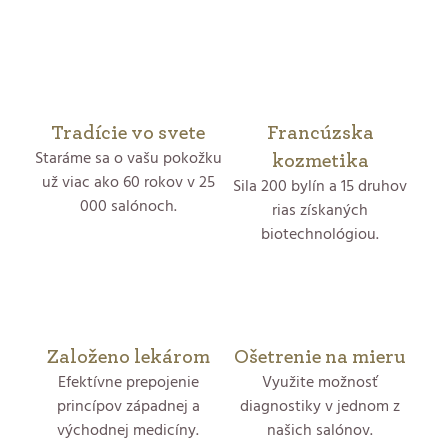
O
v
l
á
Tradície vo svete
Francúzska
Staráme sa o vašu pokožku
d
kozmetika
už viac ako 60 rokov v 25
Sila 200 bylín a 15 druhov
a
000 salónoch.
rias získaných
biotechnológiou.
c
i
e
p
Založeno lekárom
Ošetrenie na mieru
Efektívne prepojenie
Využite možnosť
r
princípov západnej a
diagnostiky v jednom z
východnej medicíny.
našich salónov.
v