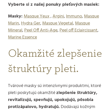
Vyberte si z našej ponuky pleťových masiek:
Masky:
Masque Yeux
,
Argini
,
Immuno
,
Masque
Marin
,
Hydra Ger
,
Masque Vegetal
,
Masque
Mineral
,
Peel Off Anti-Age
,
Peel off Eclaircissant
,
Marine Essence
Okamžité zlepšenie
štruktúry pleti.
Tvárové masky sú intenzívnymi produktmi, ktoré
pleti poskytujú okamžité
zlepšenie štruktúry,
revitalizujú, spevňujú, upokojujú, pôsobia
protizápalovo, hydratujú.
Dodávajú kožným