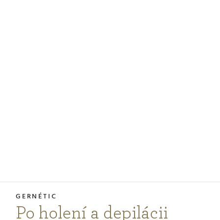
PODCASTY
PORADŇA
PRE PROFESIONÁLOV
PRIHLÁSENIE
Vyberte
krajinu
nákupu
Po holení a depilácii