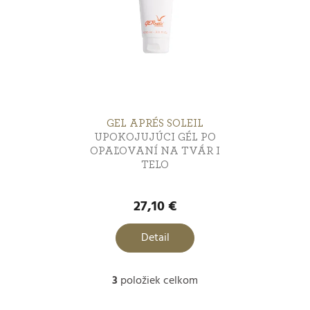
GEL APRÉS SOLEIL
UPOKOJUJÚCI GÉL PO
OPAĽOVANÍ NA TVÁR I
TELO
Priemerné
hodnotenie
27,10 €
produktu
je
Detail
5,0
z
3
položiek celkom
5
O
hviezdičiek.