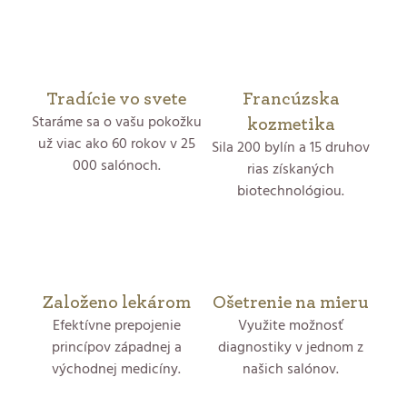
v
l
á
Tradície vo svete
Francúzska
Staráme sa o vašu pokožku
d
kozmetika
už viac ako 60 rokov v 25
Sila 200 bylín a 15 druhov
a
000 salónoch.
rias získaných
biotechnológiou.
c
i
e
p
Založeno lekárom
Ošetrenie na mieru
Efektívne prepojenie
Využite možnosť
r
princípov západnej a
diagnostiky v jednom z
východnej medicíny.
našich salónov.
v