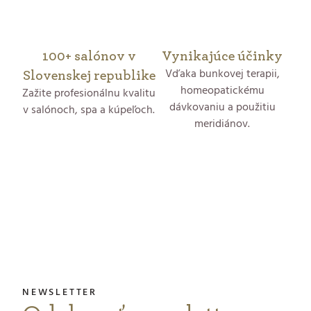
k
y
100+ salónov v
Vynikajúce účinky
v
Vďaka bunkovej terapii,
Slovenskej republike
ý
homeopatickému
Zažite profesionálnu kvalitu
dávkovaniu a použitiu
v salónoch, spa a kúpeľoch.
p
meridiánov.
i
s
Z
u
á
p
ä
t