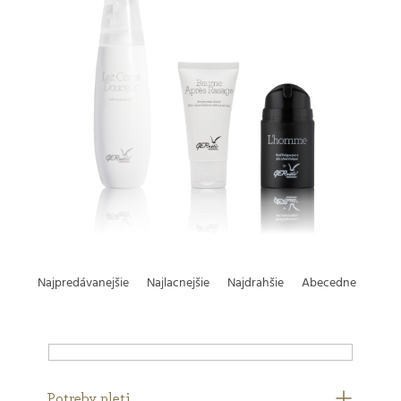
R
Najpredávanejšie
Najlacnejšie
Najdrahšie
Abecedne
a
d
Potreby pleti