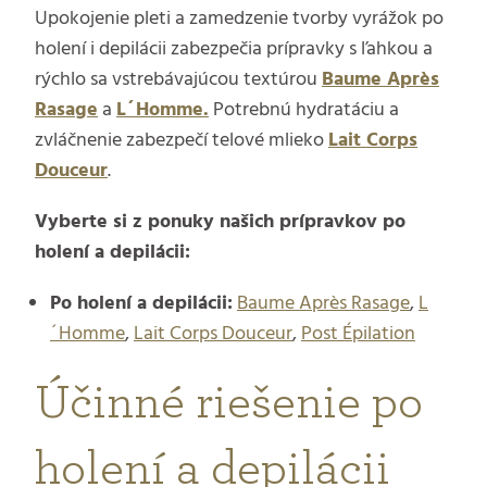
Upokojenie pleti a zamedzenie tvorby vyrážok po
holení i depilácii zabezpečia prípravky s ľahkou a
rýchlo sa vstrebávajúcou textúrou
Baume Après
Rasage
a
L´Homme.
Potrebnú hydratáciu a
zvláčnenie zabezpečí telové mlieko
Lait Corps
Douceur
.
Vyberte si z ponuky našich prípravkov po
holení a depilácii:
Po holení a depilácii:
Baume Après Rasage
,
L
´Homme
,
Lait Corps Douceur
,
Post Épilation
Účinné riešenie po
holení a depilácii