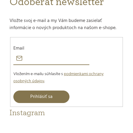
Odoberať newsletter
i
e
Vložte svoj e-mail a my Vám budeme zasielať
informácie o nových produktoch na našom e-shope.
Email
Vložením e-mailu súhlasíte s
podmienkami ochrany
osobných údajov
.
Prihlásiť sa
Instagram