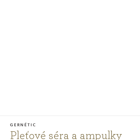
PODCASTY
PORADŇA
PRE PROFESIONÁLOV
PRIHLÁSENIE
Vyberte
krajinu
nákupu
Pleťové séra a ampulky