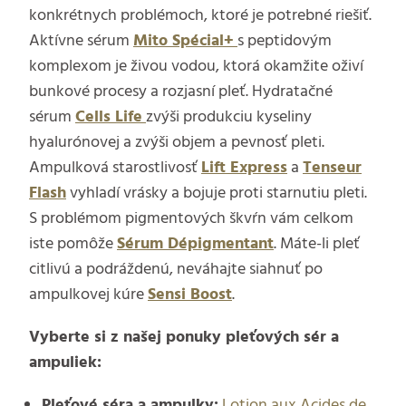
konkrétnych problémoch, ktoré je potrebné riešiť.
Aktívne sérum
Mito Spécial+
s peptidovým
komplexom je živou vodou, ktorá okamžite oživí
bunkové procesy a rozjasní pleť. Hydratačné
sérum
Cells Life
zvýši produkciu kyseliny
hyalurónovej a zvýši objem a pevnosť pleti.
Ampulková starostlivosť
Lift Express
a
Tenseur
Flash
vyhladí vrásky a bojuje proti starnutiu pleti.
S problémom pigmentových škvŕn vám celkom
iste pomôže
Sérum Dépigmentant
. Máte-li pleť
citlivú a podráždenú, neváhajte siahnuť po
ampulkovej kúre
Sensi Boost
.
Vyberte si z našej ponuky pleťových sér a
ampuliek:
Pleťové séra a ampulky:
Lotion aux Acides de