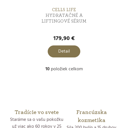
CELLS LIFE
HYDRATAČNÉ A
LIFTINGOVÉ SÉRUM
179,90 €
Detail
10
položiek celkom
O
v
l
á
Tradície vo svete
Francúzska
Staráme sa o vašu pokožku
d
kozmetika
už viac ako 60 rokov v 25
Sila 200 bylín a 15 druhov