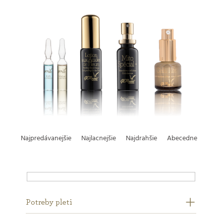
R
Najpredávanejšie
Najlacnejšie
Najdrahšie
Abecedne
a
d
e
Potreby pleti
Na sklade
Akcia
9
0