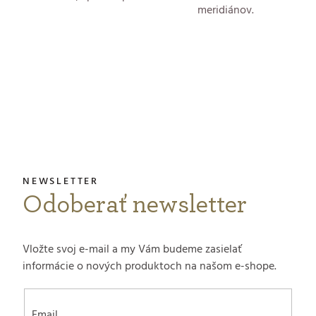
p
meridiánov.
i
s
Z
u
á
p
ä
t
Odoberať newsletter
i
e
Vložte svoj e-mail a my Vám budeme zasielať
informácie o nových produktoch na našom e-shope.
Email