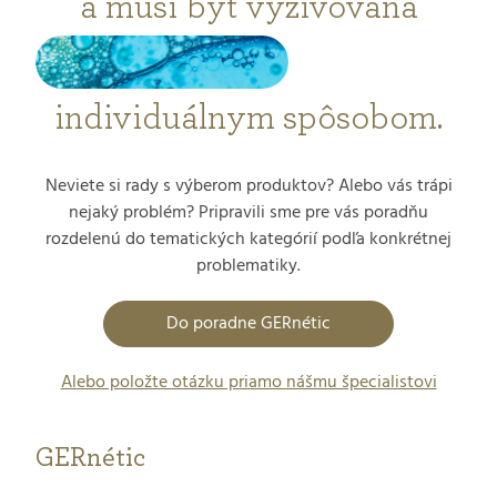
a musí byť vyživovaná
individuálnym spôsobom.
Neviete si rady s výberom produktov? Alebo vás trápi
nejaký problém? Pripravili sme pre vás poradňu
rozdelenú do tematických kategórií podľa konkrétnej
problematiky.
Do poradne GERnétic
Alebo položte otázku priamo nášmu špecialistovi
GERnétic