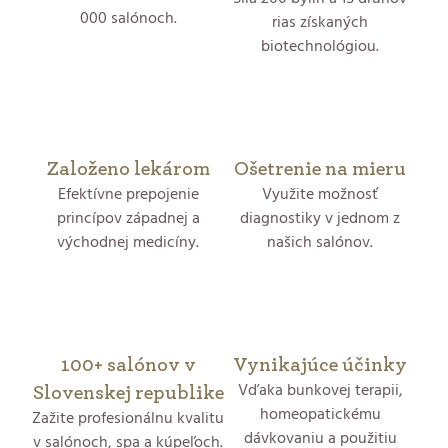
a
000 salónoch.
rias získaných
biotechnológiou.
c
i
e
p
Založeno lekárom
Ošetrenie na mieru
Efektívne prepojenie
Využite možnosť
r
princípov západnej a
diagnostiky v jednom z
východnej medicíny.
našich salónov.
v
k
y
100+ salónov v
Vynikajúce účinky
v
Vďaka bunkovej terapii,
Slovenskej republike
ý
homeopatickému
Zažite profesionálnu kvalitu
dávkovaniu a použitiu
v salónoch, spa a kúpeľoch.