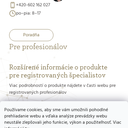
+420-602 162 027
po–pia: 8–17
Poradňa
Pre profesionálov
Rozšírené informácie o produkte
pre registrovaných špecialistov
Viac podrobností o produkte nájdete v časti webu pre
registrovaných profesionálov
PORTÁL PRE PROFESIONÁLOV
Používame cookies, aby sme vám umožnili pohodlné
prehliadanie webu a vďaka analýze prevádzky webu
neustále zlepšovali jeho funkcie, výkon a použiteľnosť. Viac
Ako získať prístup do tohto portálu?