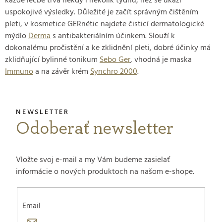
každé léčbě trvá někdy i několik týdnů, než se ukáží
uspokojivé výsledky. Důležité je začít správným čištěním
pleti, v kosmetice GERnétic najdete čisticí dermatologické
mýdlo
Derma
s antibakteriálním účinkem. Slouží k
dokonalému pročistění a ke zklidnění pleti, dobré účinky má
zklidňující bylinné tonikum
Sebo Ger
, vhodná je maska
Immuno
a na závěr krém
Synchro 2000
.
Odoberať newsletter
Vložte svoj e-mail a my Vám budeme zasielať
informácie o nových produktoch na našom e-shope.
Email