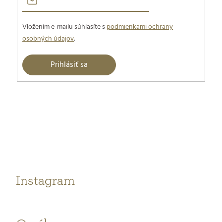
Vložením e-mailu súhlasíte s
podmienkami ochrany
osobných údajov
.
Prihlásiť sa
Z
á
p
ä
t
Instagram
i