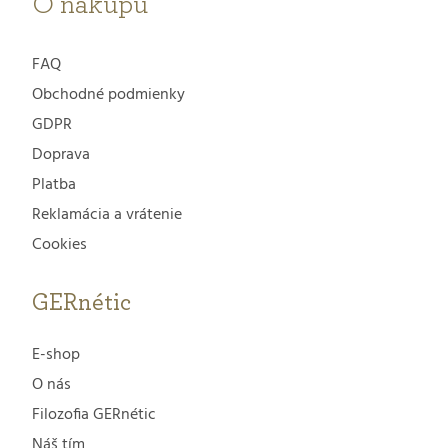
e
O nákupu
FAQ
Obchodné podmienky
GDPR
Doprava
Platba
Reklamácia a vrátenie
Cookies
GERnétic
E-shop
O nás
Filozofia GERnétic
Náš tím