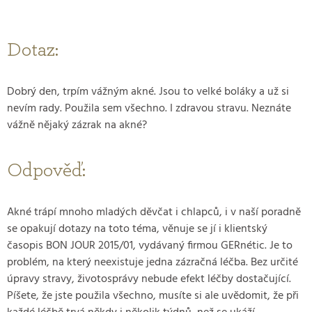
Dotaz:
Dobrý den, trpím vážným akné. Jsou to velké boláky a už si
nevím rady. Použila sem všechno. I zdravou stravu. Neznáte
vážně nějaký zázrak na akné?
Odpověď:
Akné trápí mnoho mladých děvčat i chlapců, i v naší poradně
se opakují dotazy na toto téma, věnuje se jí i klientský
časopis BON JOUR 2015/01, vydávaný firmou GERnétic. Je to
problém, na který neexistuje jedna zázračná léčba. Bez určité
úpravy stravy, životosprávy nebude efekt léčby dostačující.
Píšete, že jste použila všechno, musíte si ale uvědomit, že při