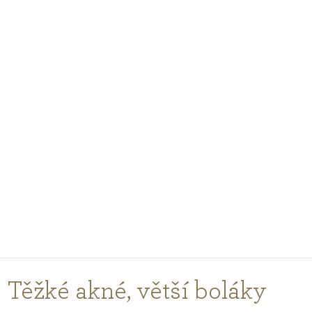
PODCASTY
PORADŇA
PRE PROFESIONÁLOV
PRIHLÁSENIE
Vyberte
krajinu
nákupu
Těžké akné, větší boláky