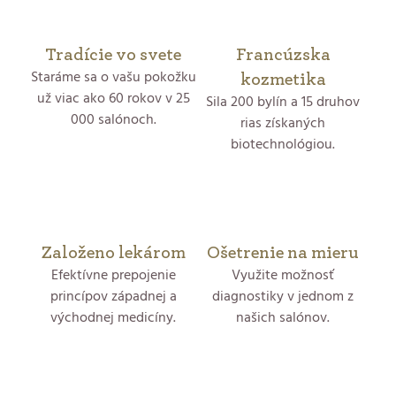
l
á
Tradície vo svete
Francúzska
Staráme sa o vašu pokožku
d
kozmetika
už viac ako 60 rokov v 25
Sila 200 bylín a 15 druhov
a
000 salónoch.
rias získaných
biotechnológiou.
c
i
e
p
Založeno lekárom
Ošetrenie na mieru
Efektívne prepojenie
Využite možnosť
r
princípov západnej a
diagnostiky v jednom z
východnej medicíny.
našich salónov.
v
k