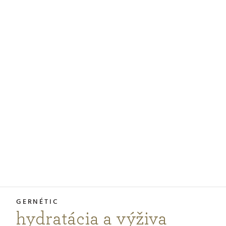
PODCASTY
PORADŇA
PRE PROFESIONÁLOV
PRIHLÁSENIE
Vyberte
krajinu
nákupu
hydratácia a výživa