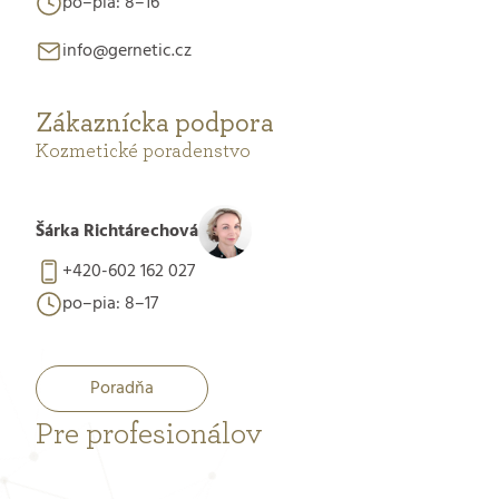
po–pia: 8–16
info@gernetic.cz
Zákaznícka podpora
Kozmetické poradenstvo
Šárka Richtárechová
+420-602 162 027
po–pia: 8–17
Poradňa
Pre profesionálov