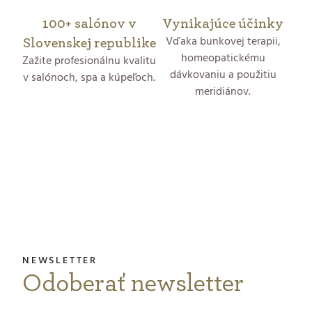
y
100+ salónov v
Vynikajúce účinky
v
Vďaka bunkovej terapii,
Slovenskej republike
ý
homeopatickému
Zažite profesionálnu kvalitu
dávkovaniu a použitiu
v salónoch, spa a kúpeľoch.
p
meridiánov.
i
s
Z
u
á
p
ä
t
Odoberať newsletter
i