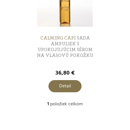
o
i
d
s
u
p
k
r
CALMING CAPI
SADA
AMPULIEK S
UPOKOJUJÚCIM SÉROM
t
o
NA VLASOVÚ POKOŽKU
o
d
36,80 €
v
u
Detail
k
t
1
položiek celkom
O
o
v
v