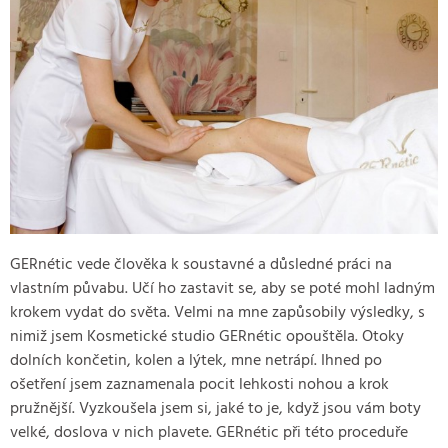
GERnétic vede člověka k soustavné a důsledné práci na
vlastním půvabu. Učí ho zastavit se, aby se poté mohl ladným
krokem vydat do světa. Velmi na mne zapůsobily výsledky, s
nimiž jsem Kosmetické studio GERnétic opouštěla. Otoky
dolních končetin, kolen a lýtek, mne netrápí. Ihned po
ošetření jsem zaznamenala pocit lehkosti nohou a krok
pružnější. Vyzkoušela jsem si, jaké to je, když jsou vám boty
velké, doslova v nich plavete. GERnétic při této proceduře