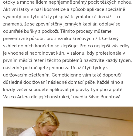
otoky a mnoha lidem nepříjemně známý pocit těžkých nohou.
Aktivní látky v naší kosmetice a způsob aplikace speciálně
vyvinutý pro tyto účely přispívá k lymfatické drenáži. To
znamená, že se zpevní stěny jemných kapilár, odplaví se
odumřelé buňky z podkoží. Těmito procesy můžeme
preventivně působit proti vzniku křečových žil. Celkový
vzhled dolních končetin se zlepšuje. Pro co nejlepší výsledky
je vhodné si naordinovat kúru v salonu, kdy profesionála v
prvním měsíci řešení těchto problémů navštívíte každý týden,
následně pokračujete jednou za tři až čtyři týdny s
udržovacím ošetřením. Gerneticienne vám také doporučí
důsledné dodržování následné domácí péče. Každé ráno a
každý večer si budete aplikovat přípravky Lympho a poté
Vasco Artera dle jejích instrukcí,“ uvedla Silvie Buchtová.