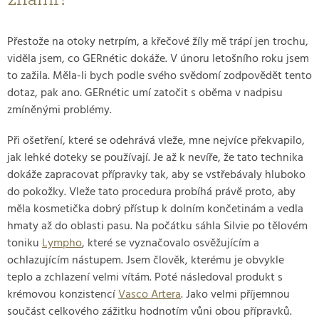
Přestože na otoky netrpím, a křečové žíly mě trápí jen trochu,
viděla jsem, co GERnétic dokáže. V únoru letošního roku jsem
to zažila. Měla-li bych podle svého svědomí zodpovědět tento
dotaz, pak ano. GERnétic umí zatočit s oběma v nadpisu
zmíněnými problémy.
Při ošetření, které se odehrává vleže, mne nejvíce překvapilo,
jak lehké doteky se používají. Je až k nevíře, že tato technika
dokáže zapracovat přípravky tak, aby se vstřebávaly hluboko
do pokožky. Vleže tato procedura probíhá právě proto, aby
měla kosmetička dobrý přístup k dolním končetinám a vedla
hmaty až do oblasti pasu. Na počátku sáhla Silvie po tělovém
toniku
Lympho
, které se vyznačovalo osvěžujícím a
ochlazujícím nástupem. Jsem člověk, kterému je obvykle
teplo a zchlazení velmi vítám. Poté následoval produkt s
krémovou konzistencí
Vasco Artera
. Jako velmi příjemnou
součást celkového zážitku hodnotím vůni obou přípravků.