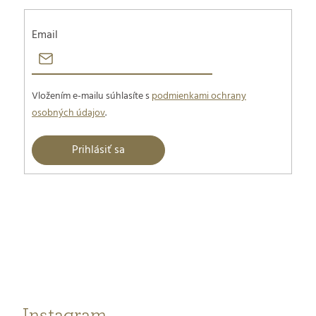
Email
Vložením e-mailu súhlasíte s
podmienkami ochrany
osobných údajov
.
Prihlásiť sa
Z
á
p
ä
t
Instagram