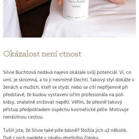
Okázalost není ctnost
Silvie Buchtová nedává najevo okázale svůj potenciál. Ví, co
umí, je skromná, a to ji nesmírně šlechtí. Takový styl dokáže v
ženách a mužích, kteří se stydí, nebo se cítí nepříjemně při
představě, že budou vystaveni očím profesionála na poli
krásy, znatelně snižovat napětí. Věřím, že přesně takový
přístup předpokladem úspěchu kosmetické péče. Motivuje
nenásilnou cestou.
Tušili jste, že Silvie také píše básně? Složila jich už několik.
Dvě z nich najdete v závěru dnešního článku.