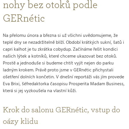
nohy bez otoků podle
GERnétic
Na přelomu února a března si už všichni uvědomujeme, že
teplé dny se nezadržitelně blíží. Období krátkých sukní, šatů i
capri kalhot je tu zkrátka cobydup. Začínáme řešit kondici
našich lýtek a kotníků, které chceme ukazovat bez otoků.
Prostě a jednoduše si budeme chtít vyjít nejen do parku
ladným krokem. Právě proto jsme v GERnétic přichystali
ošetření dolních končetin. V dnešní reportáži vás jím provede
Eva Brixi, šéfredaktorka časopisu Prosperita Madam Business,
která si jej vyzkoušela na vlastní kůži.
Krok do salonu GERnétic, vstup do
oázy klidu