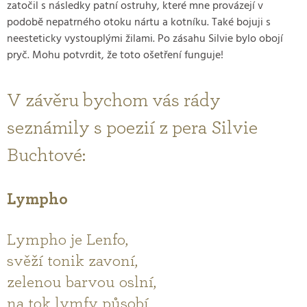
zatočil s následky patní ostruhy, které mne provázejí v
podobě nepatrného otoku nártu a kotníku. Také bojuji s
neesteticky vystouplými žilami. Po zásahu Silvie bylo obojí
pryč. Mohu potvrdit, že toto ošetření funguje!
V závěru bychom vás rády
seznámily s poezií z pera Silvie
Buchtové:
Lympho
Lympho je Lenfo,
svěží tonik zavoní,
zelenou barvou oslní,
na tok lymfy působí,