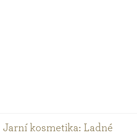
PODCASTY
PORADŇA
PRE PROFESIONÁLOV
PRIHLÁSENIE
Vyberte
krajinu
nákupu
Jarní kosmetika: Ladné