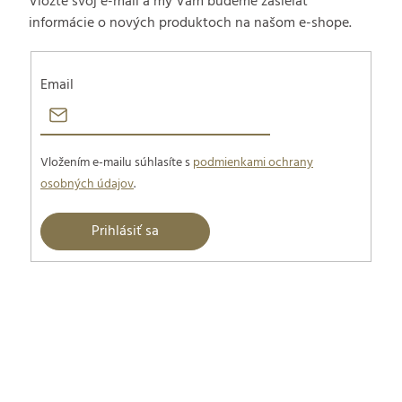
Vložte svoj e-mail a my Vám budeme zasielať
informácie o nových produktoch na našom e-shope.
Email
Vložením e-mailu súhlasíte s
podmienkami ochrany
osobných údajov
.
Prihlásiť sa
Z
á
p
ä