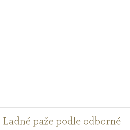
PODCASTY
PORADŇA
PRE PROFESIONÁLOV
PRIHLÁSENIE
Vyberte
krajinu
nákupu
Ladné paže podle odborné