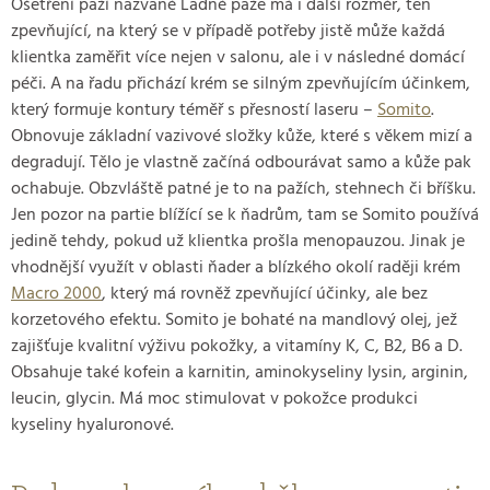
Ošetření paží nazvané Ladné paže má i další rozměr, ten
zpevňující, na který se v případě potřeby jistě může každá
klientka zaměřit více nejen v salonu, ale i v následné domácí
péči. A na řadu přichází krém se silným zpevňujícím účinkem,
který formuje kontury téměř s přesností laseru –
Somito
.
Obnovuje základní vazivové složky kůže, které s věkem mizí a
degradují. Tělo je vlastně začíná odbourávat samo a kůže pak
ochabuje. Obzvláště patné je to na pažích, stehnech či bříšku.
Jen pozor na partie blížící se k ňadrům, tam se Somito používá
jedině tehdy, pokud už klientka prošla menopauzou. Jinak je
vhodnější využít v oblasti ňader a blízkého okolí raději krém
Macro 2000
, který má rovněž zpevňující účinky, ale bez
korzetového efektu. Somito je bohaté na mandlový olej, jež
zajišťuje kvalitní výživu pokožky, a vitamíny K, C, B2, B6 a D.
Obsahuje také kofein a karnitin, aminokyseliny lysin, arginin,
leucin, glycin. Má moc stimulovat v pokožce produkci
kyseliny hyaluronové.