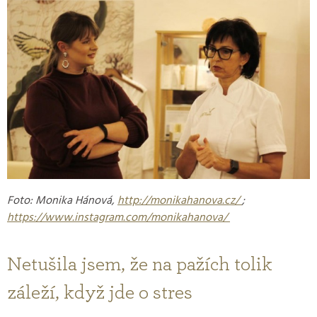
Foto: Monika Hánová,
http://monikahanova.cz/
;
https://www.instagram.com/monikahanova/
Netušila jsem, že na pažích tolik
záleží, když jde o stres