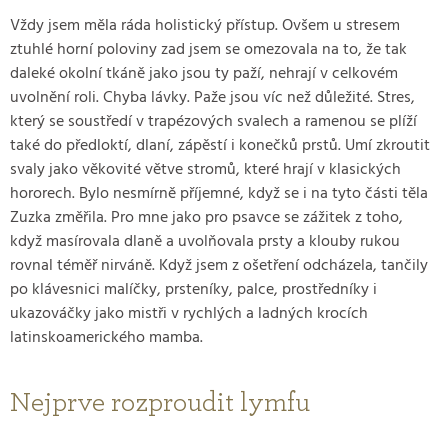
Vždy jsem měla ráda holistický přístup. Ovšem u stresem
ztuhlé horní poloviny zad jsem se omezovala na to, že tak
daleké okolní tkáně jako jsou ty paží, nehrají v celkovém
uvolnění roli. Chyba lávky. Paže jsou víc než důležité. Stres,
který se soustředí v trapézových svalech a ramenou se plíží
také do předloktí, dlaní, zápěstí i konečků prstů. Umí zkroutit
svaly jako věkovité větve stromů, které hrají v klasických
hororech. Bylo nesmírně příjemné, když se i na tyto části těla
Zuzka změřila. Pro mne jako pro psavce se zážitek z toho,
když masírovala dlaně a uvolňovala prsty a klouby rukou
rovnal téměř nirváně. Když jsem z ošetření odcházela, tančily
po klávesnici malíčky, prsteníky, palce, prostředníky i
ukazováčky jako mistři v rychlých a ladných krocích
latinskoamerického mamba.
Nejprve rozproudit lymfu