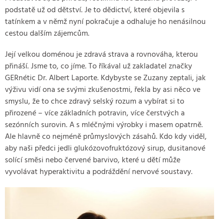
podstatě už od dětství. Je to dědictví, které objevila s
tatínkem a v němž nyní pokračuje a odhaluje ho nenásilnou
cestou dalším zájemcům.
Její velkou doménou je zdravá strava a rovnováha, kterou
přináší. Jsme to, co jíme. To říkával už zakladatel značky
GERnétic Dr. Albert Laporte. Kdybyste se Zuzany zeptali, jak
výživu vidí ona se svými zkušenostmi, řekla by asi něco ve
smyslu, že to chce zdravý selský rozum a vybírat si to
přirozené – více základních potravin, více čerstvých a
sezónních surovin. A s mléčnými výrobky i masem opatrně.
Ale hlavně co nejméně průmyslových zásahů. Kdo kdy viděl,
aby naši předci jedli glukózovofruktózový sirup, dusitanové
solící směsi nebo červené barvivo, které u dětí může
vyvolávat hyperaktivitu a podráždění nervové soustavy.