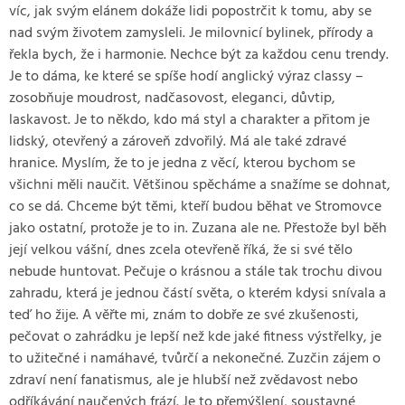
víc, jak svým elánem dokáže lidi popostrčit k tomu, aby se
nad svým životem zamysleli. Je milovnicí bylinek, přírody a
řekla bych, že i harmonie. Nechce být za každou cenu trendy.
Je to dáma, ke které se spíše hodí anglický výraz classy –
zosobňuje moudrost, nadčasovost, eleganci, důvtip,
laskavost. Je to někdo, kdo má styl a charakter a přitom je
lidský, otevřený a zároveň zdvořilý. Má ale také zdravé
hranice. Myslím, že to je jedna z věcí, kterou bychom se
všichni měli naučit. Většinou spěcháme a snažíme se dohnat,
co se dá. Chceme být těmi, kteří budou běhat ve Stromovce
jako ostatní, protože je to in. Zuzana ale ne. Přestože byl běh
její velkou vášní, dnes zcela otevřeně říká, že si své tělo
nebude huntovat. Pečuje o krásnou a stále tak trochu divou
zahradu, která je jednou částí světa, o kterém kdysi snívala a
teď ho žije. A věřte mi, znám to dobře ze své zkušenosti,
pečovat o zahrádku je lepší než kde jaké fitness výstřelky, je
to užitečné i namáhavé, tvůrčí a nekonečné. Zuzčin zájem o
zdraví není fanatismus, ale je hlubší než zvědavost nebo
odříkávání naučených frází. Je to přemýšlení, soustavné