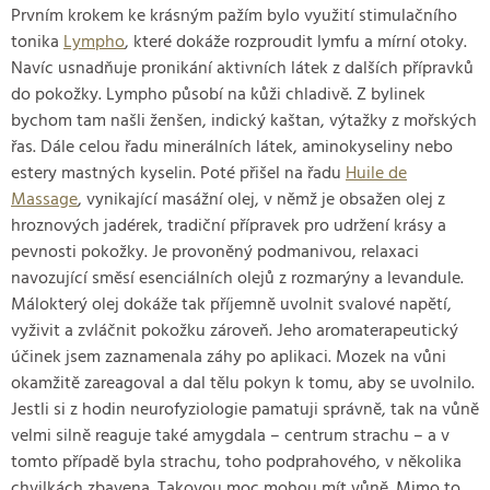
Prvním krokem ke krásným pažím bylo využití stimulačního
tonika
Lympho
, které dokáže rozproudit lymfu a mírní otoky.
Navíc usnadňuje pronikání aktivních látek z dalších přípravků
do pokožky. Lympho působí na kůži chladivě. Z bylinek
bychom tam našli ženšen, indický kaštan, výtažky z mořských
řas. Dále celou řadu minerálních látek, aminokyseliny nebo
estery mastných kyselin. Poté přišel na řadu
Huile de
Massage
, vynikající masážní olej, v němž je obsažen olej z
hroznových jadérek, tradiční přípravek pro udržení krásy a
pevnosti pokožky. Je provoněný podmanivou, relaxaci
navozující směsí esenciálních olejů z rozmarýny a levandule.
Málokterý olej dokáže tak příjemně uvolnit svalové napětí,
vyživit a zvláčnit pokožku zároveň. Jeho aromaterapeutický
účinek jsem zaznamenala záhy po aplikaci. Mozek na vůni
okamžitě zareagoval a dal tělu pokyn k tomu, aby se uvolnilo.
Jestli si z hodin neurofyziologie pamatuji správně, tak na vůně
velmi silně reaguje také amygdala – centrum strachu – a v
tomto případě byla strachu, toho podprahového, v několika
chvilkách zbavena. Takovou moc mohou mít vůně. Mimo to