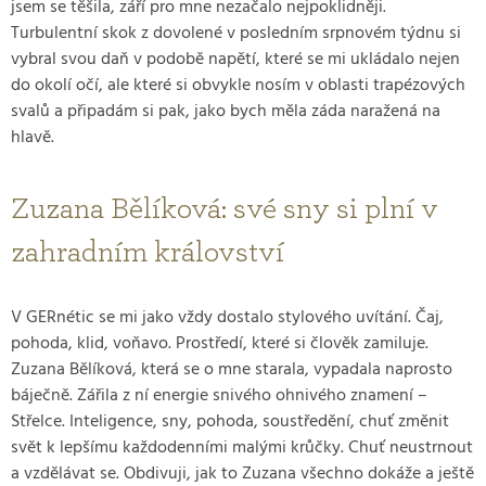
jsem se těšila, září pro mne nezačalo nejpoklidněji.
Turbulentní skok z dovolené v posledním srpnovém týdnu si
vybral svou daň v podobě napětí, které se mi ukládalo nejen
do okolí očí, ale které si obvykle nosím v oblasti trapézových
svalů a připadám si pak, jako bych měla záda naražená na
hlavě.
Zuzana Bělíková: své sny si plní v
zahradním království
V GERnétic se mi jako vždy dostalo stylového uvítání. Čaj,
pohoda, klid, voňavo. Prostředí, které si člověk zamiluje.
Zuzana Bělíková, která se o mne starala, vypadala naprosto
báječně. Zářila z ní energie snivého ohnivého znamení –
Střelce. Inteligence, sny, pohoda, soustředění, chuť změnit
svět k lepšímu každodenními malými krůčky. Chuť neustrnout
a vzdělávat se. Obdivuji, jak to Zuzana všechno dokáže a ještě