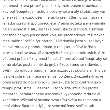
zrelaxovat se v rukou zkušeného profíka. Zuzana je úžasná
osobnost, která přesně pozná, kdy máte zájem si povídat a
kdy potřebujete jen ticho a pokyny jako malý školák, aby vás
v relaxačním rozpoložení nerušilo přemýšlení o tom, zda na
lehátku správně spolupracujete. V jejím doteku jsem vnímala
nejen jemnost a sílu, ale také obrovské zkušenosti. Ošetření
pro mne nebylo jen kosmetikou, ale přechodovou fází někde
mezi salónní péčí a fyzioterapií. Uvědomila jsem si, že i když
na své zdraví a pohodu dbám, v těle jsou plíživá ložiska
stresu, která se usazují v různých tělesných strukturách. A že
vědomá práce někdy prostě nestačí, protože potřebuji, aby se
o mě občas postaral někdo jiný, někdo, komu se s důvěrou
svěřím do rukou a budu jen tiše pozorovat pocity a změny ve
fyzické schránce, která mne nosí po Zemi. Zvažujete-li nové
předsevzetí do nového roku, pak zkuste toto ošetření jako
terapii proti stresu. Bez rozdílu toho, zda jste svou profesí
manažer, instalatér nebo asistentka výkonného ředitele či
kadeřnice. Všichni si nosíme svou tíhu světa na ramenou a
není vůbec špatné, když ji ze sebe můžeme setřást tak