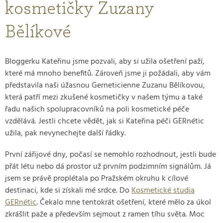
kosmetičky Zuzany
Bělíkové
Bloggerku Kateřinu jsme pozvali, aby si užila ošetření paží,
které má mnoho benefitů. Zároveň jsme ji požádali, aby vám
představila naši úžasnou Gerneticienne Zuzanu Bělíkovou,
která patří mezi zkušené kosmetičky v našem týmu a také
řadu našich spolupracovníků na poli kosmetické péče
vzdělává. Jestli chcete vědět, jak si Kateřina péči GERnétic
užila, pak nevynechejte další řádky.
První zářijové dny, počasí se nemohlo rozhodnout, jestli bude
přát létu nebo dá prostor už prvním podzimním signálům. Já
jsem se právě proplétala po Pražském okruhu k cílové
destinaci, kde si získali mé srdce. Do
Kosmetické studia
GERnétic
. Čekalo mne tentokrát ošetření, které mělo za úkol
zkrášlit paže a především sejmout z ramen tíhu světa. Moc