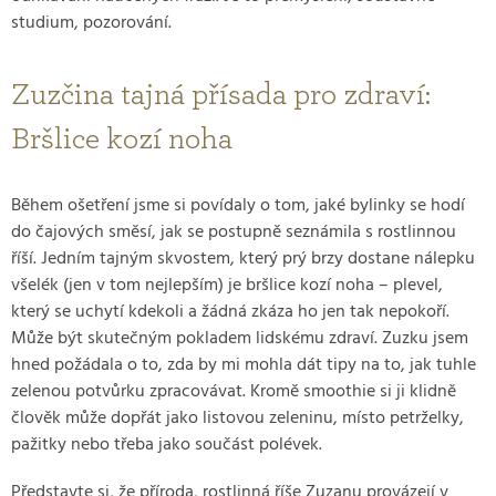
studium, pozorování.
Zuzčina tajná přísada pro zdraví:
Bršlice kozí noha
Během ošetření jsme si povídaly o tom, jaké bylinky se hodí
do čajových směsí, jak se postupně seznámila s rostlinnou
říší. Jedním tajným skvostem, který prý brzy dostane nálepku
všelék (jen v tom nejlepším) je bršlice kozí noha – plevel,
který se uchytí kdekoli a žádná zkáza ho jen tak nepokoří.
Může být skutečným pokladem lidskému zdraví. Zuzku jsem
hned požádala o to, zda by mi mohla dát tipy na to, jak tuhle
zelenou potvůrku zpracovávat. Kromě smoothie si ji klidně
člověk může dopřát jako listovou zeleninu, místo petrželky,
pažitky nebo třeba jako součást polévek.
Představte si, že příroda, rostlinná říše Zuzanu provázejí v