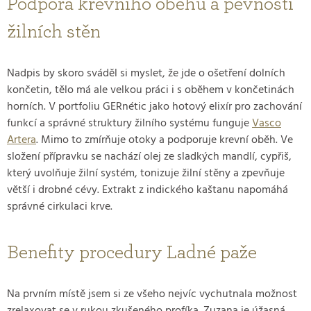
Podpora krevního oběhu a pevnosti
žilních stěn
Nadpis by skoro sváděl si myslet, že jde o ošetření dolních
končetin, tělo má ale velkou práci i s oběhem v končetinách
horních. V portfoliu GERnétic jako hotový elixír pro zachování
funkcí a správné struktury žilního systému funguje
Vasco
Artera
. Mimo to zmírňuje otoky a podporuje krevní oběh. Ve
složení přípravku se nachází olej ze sladkých mandlí, cypřiš,
který uvolňuje žilní systém, tonizuje žilní stěny a zpevňuje
větší i drobné cévy. Extrakt z indického kaštanu napomáhá
správné cirkulaci krve.
Benefity procedury Ladné paže
Na prvním místě jsem si ze všeho nejvíc vychutnala možnost