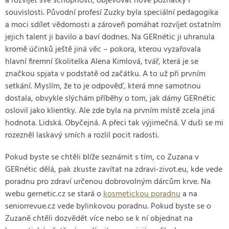
a rozvíjet své schopnosti, objevovat nové poznatky i
souvislosti. Původní profesí Zuzky byla speciální pedagogika
a moci sdílet vědomosti a zároveň pomáhat rozvíjet ostatním
jejich talent ji bavilo a baví dodnes. Na GERnétic ji uhranula
kromě účinků ještě jiná věc – pokora, kterou vyzařovala
hlavní firemní školitelka Alena Kimlová, tvář, která je se
značkou spjata v podstatě od začátku. A to už při prvním
setkání. Myslím, že to je odpověď, která mne samotnou
dostala, obvykle slýchám příběhy o tom, jak dámy GERnétic
oslovil jako klientky. Ale zde byla na prvním místě zcela jiná
hodnota. Lidská. Obyčejná. A přeci tak výjimečná. V duši se mi
rozezněl laskavý smích a rozlil pocit radosti.
Pokud byste se chtěli blíže seznámit s tím, co Zuzana v
GERnétic dělá, pak zkuste zavítat na zdravi-zivot.eu, kde vede
poradnu pro zdraví určenou dobrovolným dárcům krve. Na
webu gernetic.cz se stará o
kosmetickou poradnu
a na
seniorrevue.cz vede bylinkovou poradnu. Pokud byste se o
Zuzaně chtěli dozvědět více nebo se k ní objednat na