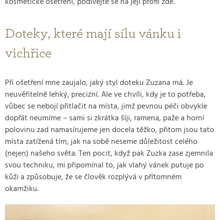
kosmetické ošetření, podívejte se na její profil zde.
Doteky, které mají sílu vánku i
vichřice
Při ošetření mne zaujalo, jaký styl doteku Zuzana má. Je
neuvěřitelně lehký, precizní. Ale ve chvíli, kdy je to potřeba,
vůbec se nebojí přitlačit na místa, jimž pevnou péči obvykle
dopřát neumíme – sami si zkrátka šíji, ramena, paže a horní
polovinu zad namasírujeme jen docela těžko, přitom jsou tato
místa zatížená tím, jak na sobě neseme důležitost celého
(nejen) našeho světa. Ten pocit, když pak Zuzka zase zjemnila
svou techniku, mi připomínal to, jak vlahý vánek putuje po
kůži a způsobuje, že se člověk rozplývá v přítomném
okamžiku.