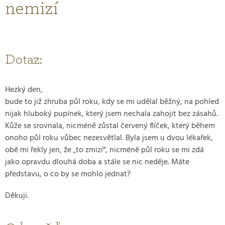
nemizí
Dotaz:
Hezký den,
bude to již zhruba půl roku, kdy se mi udělal běžný, na pohled
nijak hluboký pupínek, který jsem nechala zahojit bez zásahů.
Kůže se srovnala, nicméně zůstal červený flíček, který během
onoho půl roku vůbec nezesvětlal. Byla jsem u dvou lékařek,
obě mi řekly jen, že „to zmizí“, nicméně půl roku se mi zdá
jako opravdu dlouhá doba a stále se nic neděje. Máte
představu, o co by se mohlo jednat?
Děkuji.