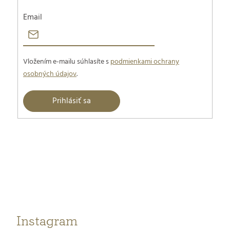
Email
Vložením e-mailu súhlasíte s
podmienkami ochrany
osobných údajov
.
Prihlásiť sa
Z
á
p
ä
t
Instagram