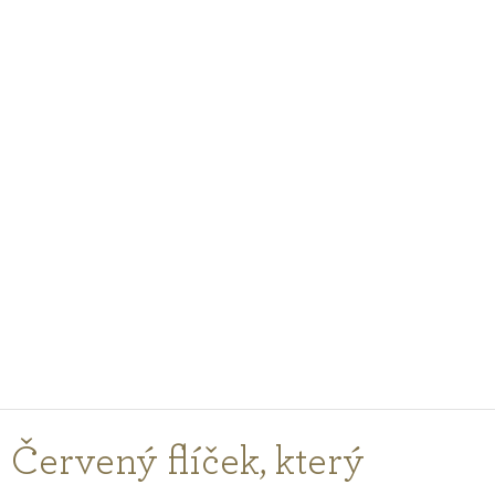
PODCASTY
PORADŇA
PRE PROFESIONÁLOV
PRIHLÁSENIE
Vyberte
krajinu
nákupu
Červený flíček, který