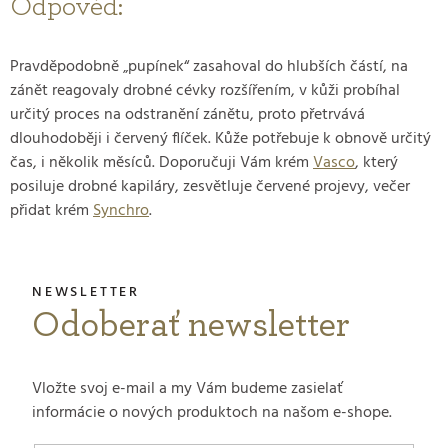
Odpověď:
Pravděpodobně „pupínek“ zasahoval do hlubších částí, na
zánět reagovaly drobné cévky rozšířením, v kůži probíhal
určitý proces na odstranění zánětu, proto přetrvává
dlouhodoběji i červený flíček. Kůže potřebuje k obnově určitý
čas, i několik měsíců. Doporučuji Vám krém
Vasco
, který
posiluje drobné kapiláry, zesvětluje červené projevy, večer
přidat krém
Synchro
.
Odoberať newsletter
Vložte svoj e-mail a my Vám budeme zasielať
informácie o nových produktoch na našom e-shope.