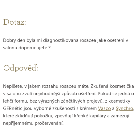
Dotaz:
Dobry den byla mi diagnostikovana rosacea jake osetreni v
salonu doporucujete ?
Odpověď:
Nepíšete, v jakém rozsahu rosaceu máte. Zkušená kosmetička
v salonu zvolí nejvhodnější způsob ošetření. Pokud se jedná o
lehčí formu, bez výrazných zánětlivých projevů, z kosmetiky
GERnétic jsou výborné zkušenosti s krémem
Vasco
a
Synchro
,
které zklidňují pokožku, zpevňují křehké kapiláry a zamezují
nepříjemnému pročervenání.