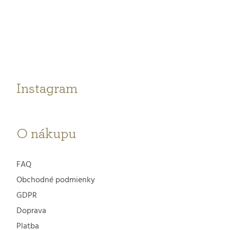
á
p
ä
t
Instagram
i
e
O nákupu
FAQ
Obchodné podmienky
GDPR
Doprava
Platba