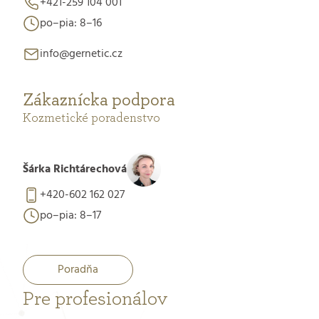
+421-259 104 001
po–pia: 8–16
info@gernetic.cz
Zákaznícka podpora
Kozmetické poradenstvo
Šárka Richtárechová
+420-602 162 027
po–pia: 8–17
Poradňa
Pre profesionálov