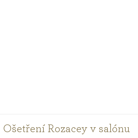
PODCASTY
PORADŇA
PRE PROFESIONÁLOV
PRIHLÁSENIE
Vyberte
krajinu
nákupu
Ošetření Rozacey v salónu