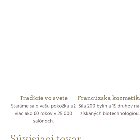
Tradície vo svete
Francúzska kozmetik
Staráme sa o vašu pokožku už
Sila 200 bylín a 15 druhov ria
viac ako 60 rokov v 25 000
získaných biotechnológiou.
salónoch.
Súvisiaci tovar