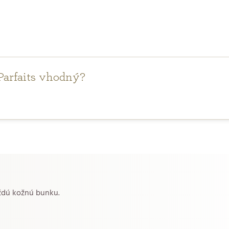
s Parfaits vhodný?
každú kožnú bunku.