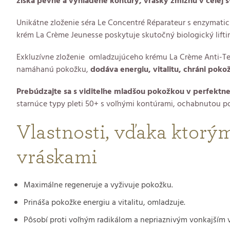
získa pevné a vyhladené kontúry, vrásky zmiznú v celej sv
Unikátne zloženie séra Le Concentré Réparateur s enzymat
krém La Crème Jeunesse poskytuje skutočný biologický liftin
Exkluzívne zloženie omladzujúceho krému La Crème Anti-Tem
namáhanú pokožku,
dodáva energiu, vitalitu, chráni pok
Prebúdzajte sa s viditeľne mladšou pokožkou v perfektne 
starnúce typy pleti 50+ s voľnými kontúrami, ochabnutou p
Vlastnosti, vďaka ktorým
vráskami
Maximálne regeneruje a vyživuje pokožku.
Prináša pokožke energiu a vitalitu, omladzuje.
Pôsobí proti voľným radikálom a nepriaznivým vonkajším 