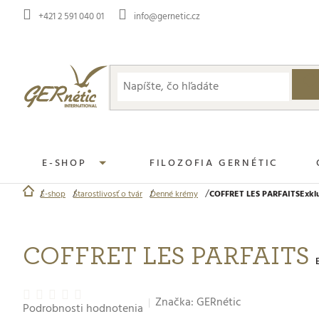
Prejsť
+421 2 591 040 01
info@gernetic.cz
na
obsah
E-SHOP
FILOZOFIA GERNÉTIC
E-shop
Starostlivosť o tvár
Denné krémy
COFFRET LES PARFAITS
Exkl
Domov
COFFRET LES PARFAITS
Priemerné
Značka:
GERnétic
Podrobnosti hodnotenia
hodnotenie