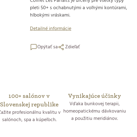
Coffret Les Parfaits je určený pre všetky typy
pleti 50+ s ochabnutými a voľnými kontúrami,
hlbokými vráskami.
Detailné informácie
Opýtať sa
Zdieľať
100+ salónov v
Vynikajúce účinky
Vďaka bunkovej terapii,
Slovenskej republike
homeopatickému dávkovaniu
Zažite profesionálnu kvalitu v
a použitiu meridiánov.
salónoch, spa a kúpeľoch.