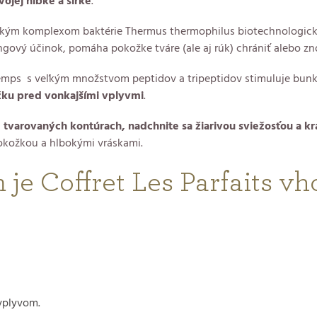
ojej hĺbke a šírke
.
ickým komplexom baktérie Thermus thermophilus biotechnologic
gový účinok, pomáha pokožke tváre (ale aj rúk) chrániť alebo zn
ps s veľkým množstvom peptidov a tripeptidov stimuluje bunky 
ožku pred vonkajšími vplyvmi
.
tvarovaných kontúrach, nadchnite sa žiarivou sviežosťou a kr
okožkou a hlbokými vráskami.
 je Coffret Les Parfaits v
vplyvom.