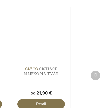
GLYCO
ČISTIACE
Ďalší
MLIEKO NA TVÁR
produk
21,90 €
od
Detail