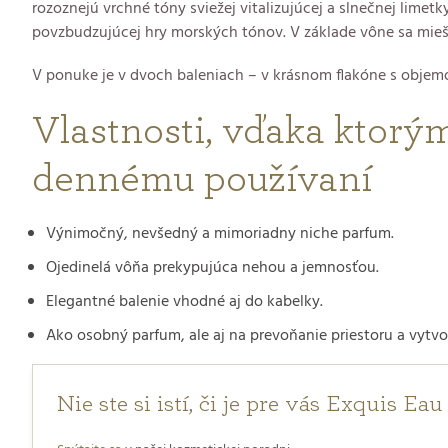
rozoznejú vrchné tóny sviežej vitalizujúcej a slnečnej lime
povzbudzujúcej hry morských tónov. V základe vône sa mieš
V ponuke je v dvoch baleniach – v krásnom flakóne s objem
Vlastnosti, vďaka ktorý
dennému používaní
Výnimočný, nevšedný a mimoriadny niche parfum.
Ojedinelá vôňa prekypujúca nehou a jemnosťou.
Elegantné balenie vhodné aj do kabelky.
Ako osobný parfum, ale aj na prevoňanie priestoru a vytvo
Nie ste si istí, či je pre vás Exquis 