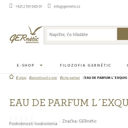
Prejsť
+421 2 591 040 01
info@gernetic.cz
na
obsah
E-SHOP
FILOZOFIA GERNÉTIC
E-shop
Starostlivosť o tvár
Niche parfum
EAU DE PARFUM L´EXQUIS 
Domov
EAU DE PARFUM L´EXQ
Priemerné
Značka:
GERnétic
Podrobnosti hodnotenia
hodnotenie