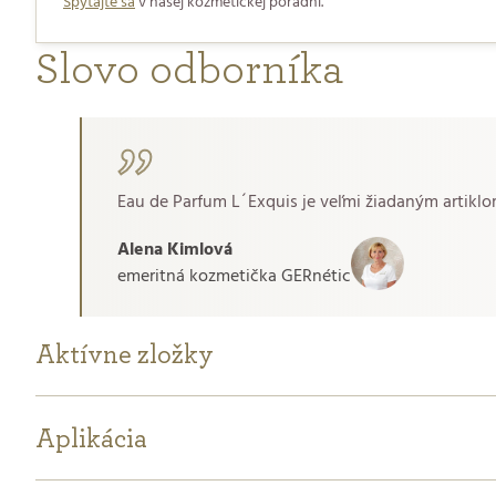
Spýtajte sa
v našej kozmetickej poradni.
Slovo odborníka
Eau de Parfum L´Exquis je veľmi žiadaným artikl
Alena Kimlová
emeritná kozmetička GERnétic
Aktívne zložky
Aplikácia