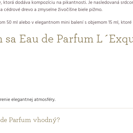
tky, ktorá dodáva kompozíciu na pikantnosti. Je nasledovaná srdc
a cédrové drevo a zmyselne živočíšne biele pižmo.
om 50 ml alebo v elegantnom mini balení s objemom 15 ml, ktoré 
m sa Eau de Parfum L´Exq
renie elegantnej atmosféry.
Eau de Parfum vhodný?