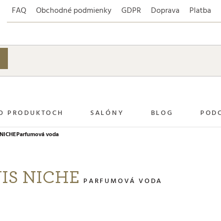
FAQ
Obchodné podmienky
GDPR
Doprava
Platba
O PRODUKTOCH
SALÓNY
BLOG
POD
NICHE
Parfumová voda
UIS NICHE
PARFUMOVÁ VODA