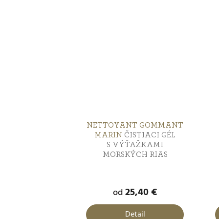
NETTOYANT GOMMANT
MARIN
ČISTIACI GÉL
S VÝŤAŽKAMI
MORSKÝCH RIAS
25,40 €
od
Detail