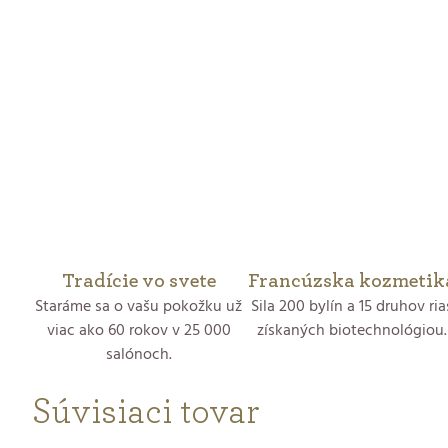
Tradície vo svete
Francúzska kozmetik
Staráme sa o vašu pokožku už
Sila 200 bylín a 15 druhov ria
viac ako 60 rokov v 25 000
získaných biotechnológiou.
salónoch.
Súvisiaci tovar