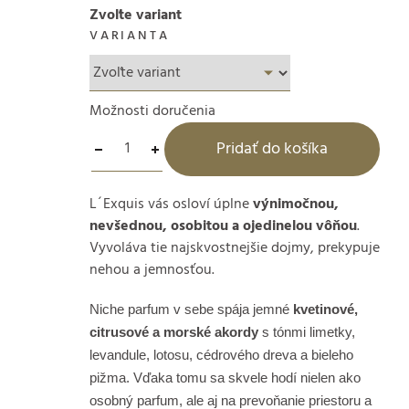
Zvoľte variant
VARIANTA
Možnosti doručenia
Pridať do košíka
L´Exquis vás osloví úplne
výnimočnou,
nevšednou, osobitou a ojedinelou vôňou
.
Vyvoláva tie najskvostnejšie dojmy, prekypuje
nehou a jemnosťou.
Niche parfum v sebe spája jemné
kvetinové,
citrusové a morské akordy
s tónmi limetky,
levandule, lotosu, cédrového dreva a bieleho
pižma. Vďaka tomu sa skvele hodí nielen ako
osobný parfum, ale aj na prevoňanie priestoru a