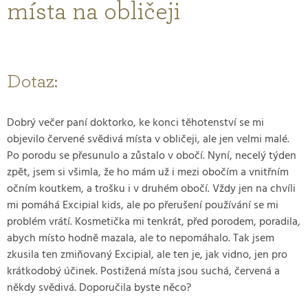
místa na obličeji
Dotaz:
Dobrý večer paní doktorko, ke konci těhotenství se mi
objevilo červené svědivá místa v obličeji, ale jen velmi malé.
Po porodu se přesunulo a zůstalo v obočí. Nyní, necelý týden
zpět, jsem si všimla, že ho mám už i mezi obočím a vnitřním
očním koutkem, a trošku i v druhém obočí. Vždy jen na chvíli
mi pomáhá Excipial kids, ale po přerušení používání se mi
problém vrátí. Kosmetička mi tenkrát, před porodem, poradila,
abych místo hodně mazala, ale to nepomáhalo. Tak jsem
zkusila ten zmiňovaný Excipial, ale ten je, jak vidno, jen pro
krátkodobý účinek. Postižená místa jsou suchá, červená a
někdy svědivá. Doporučila byste něco?