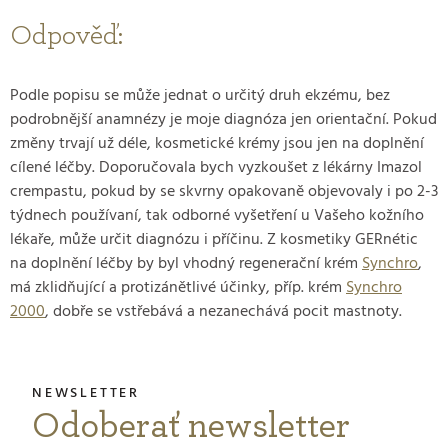
Odpověď:
Podle popisu se může jednat o určitý druh ekzému, bez
podrobnější anamnézy je moje diagnóza jen orientační. Pokud
změny trvají už déle, kosmetické krémy jsou jen na doplnění
cílené léčby. Doporučovala bych vyzkoušet z lékárny Imazol
crempastu, pokud by se skvrny opakovaně objevovaly i po 2-3
týdnech používaní, tak odborné vyšetření u Vašeho kožního
lékaře, může určit diagnózu i příčinu. Z kosmetiky GERnétic
na doplnění léčby by byl vhodný regenerační krém
Synchro
,
má zklidňující a protizánětlivé účinky, příp. krém
Synchro
2000
, dobře se vstřebává a nezanechává pocit mastnoty.
Odoberať newsletter