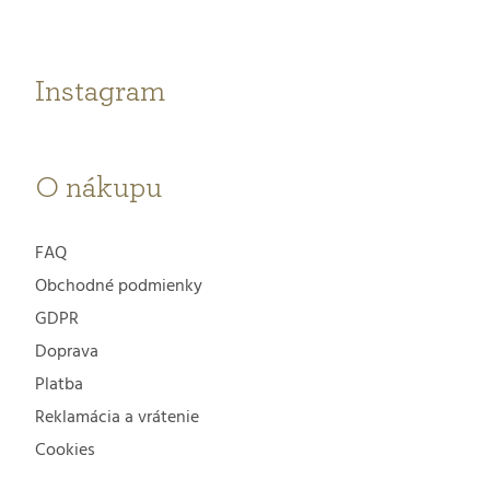
ä
t
Instagram
i
e
O nákupu
FAQ
Obchodné podmienky
GDPR
Doprava
Platba
Reklamácia a vrátenie
Cookies