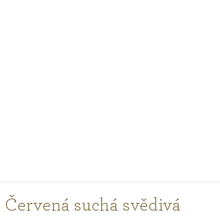
PODCASTY
PORADŇA
PRE PROFESIONÁLOV
PRIHLÁSENIE
Vyberte
krajinu
nákupu
Červená suchá svědivá