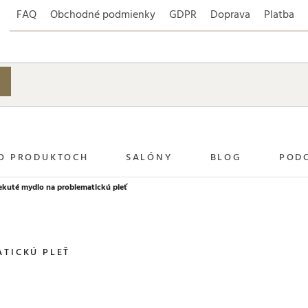
FAQ
Obchodné podmienky
GDPR
Doprava
Platba
O PRODUKTOCH
SALÓNY
BLOG
POD
ekuté mydlo na problematickú pleť
TICKÚ PLEŤ