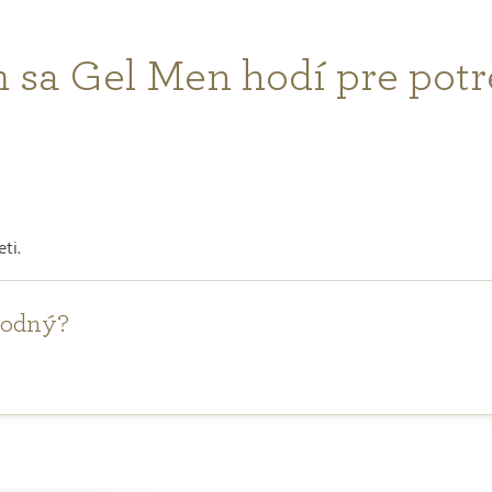
m sa Gel Men hodí pre potr
ti.
vhodný?