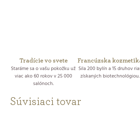
Tradície vo svete
Francúzska kozmetik
Staráme sa o vašu pokožku už
Sila 200 bylín a 15 druhov ria
viac ako 60 rokov v 25 000
získaných biotechnológiou.
salónoch.
Súvisiaci tovar