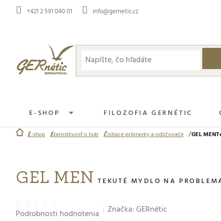
Prejsť
+421 2 591 040 01
info@gernetic.cz
na
obsah
E-SHOP
FILOZOFIA GERNÉTIC
E-shop
Starostlivosť o tvár
Čistiace prípravky a odličovače
GEL MEN
T
Domov
GEL MEN
TEKUTÉ MYDLO NA PROBLEMA
Priemerné
Značka:
GERnétic
Podrobnosti hodnotenia
hodnotenie