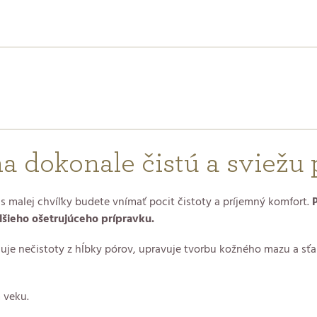
a dokonale čistú a sviežu p
as malej chvíľky budete vnímať pocit čistoty a príjemný komfort.
lšieho ošetrujúceho prípravku.
uje nečistoty z hĺbky pórov, upravuje tvorbu kožného mazu a sťa
 veku.