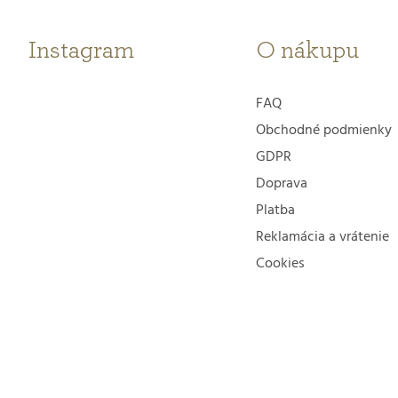
ä
t
Instagram
O nákupu
i
FAQ
e
Obchodné podmienky
GDPR
Doprava
Platba
Reklamácia a vrátenie
Cookies