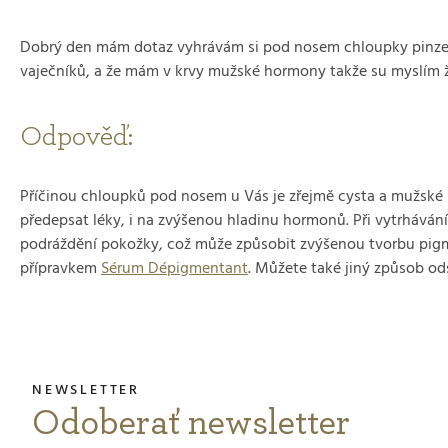
Dobrý den mám dotaz vyhrávám si pod nosem chloupky pinzetou,
vaječníků, a že mám v krvy mužské hormony takže su myslím že 
Odpověď:
Příčinou chloupků pod nosem u Vás je zřejmě cysta a mužské h
předepsat léky, i na zvýšenou hladinu hormonů. Při vytrhávání
podráždění pokožky, což může způsobit zvýšenou tvorbu pig
přípravkem
Sérum Dépigmentant
. Můžete také jiný způsob ods
Odoberať newsletter