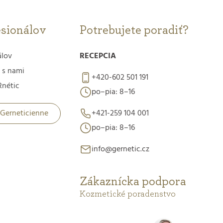
esionálov
Potrebujete poradiť?
álov
RECEPCIA
 s nami
+420-602 501 191
nétic
po–pia: 8–16
 Gerneticienne
+421-259 104 001
po–pia: 8–16
info@gernetic.cz
Zákaznícka podpora
Kozmetické poradenstvo