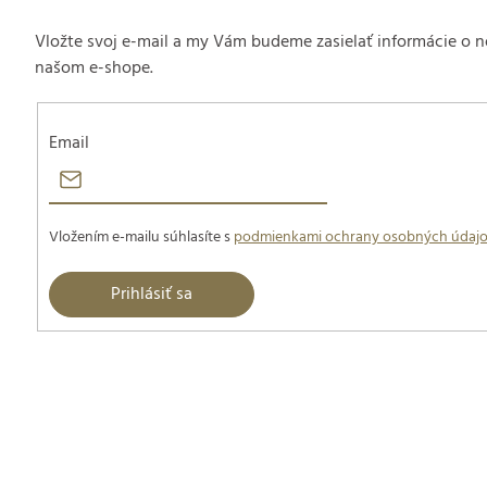
Vložte svoj e-mail a my Vám budeme zasielať informácie o
našom e-shope.
Email
Vložením e-mailu súhlasíte s
podmienkami ochrany osobných údaj
Prihlásiť sa
Z
á
p