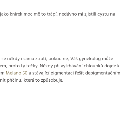
ko knirek moc mě to trápí, nedávno mi zjistili cystu na
a se někdy i sama ztratí, pokud ne, Váš gynekolog může
vem, proto ty tečky. Někdy při vytrhávání chloupků dojde k
rem
Melano 50
a stávající pigmentaci řešit depigmentačním
nit příčinu, která to způsobuje.