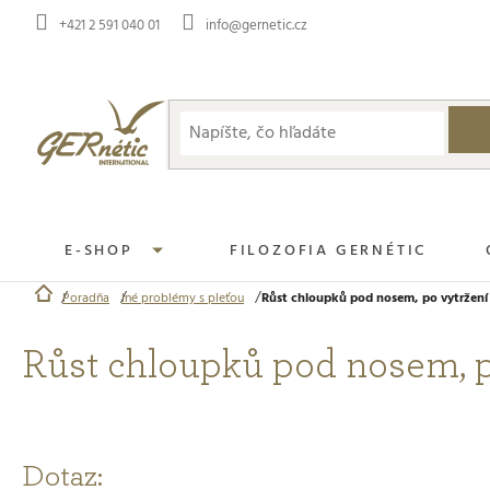
Prejsť
+421 2 591 040 01
info@gernetic.cz
na
obsah
E-SHOP
FILOZOFIA GERNÉTIC
Poradňa
Iné problémy s pleťou
Růst chloupků pod nosem, po vytržení
Domov
Růst chloupků pod nosem, p
Dotaz: