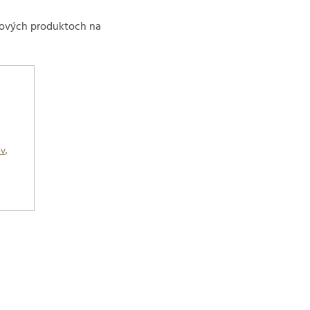
 nových produktoch na
ov
.