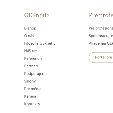
GERnétic
Pre prof
E-shop
Pre profesion
O nás
Spolupracujte
Filozofia GERnétic
Akadémia GER
Náš tím
Portál pre
Referencie
Partneri
Podporujeme
Salóny
Pre média
Kariéra
Kontakty