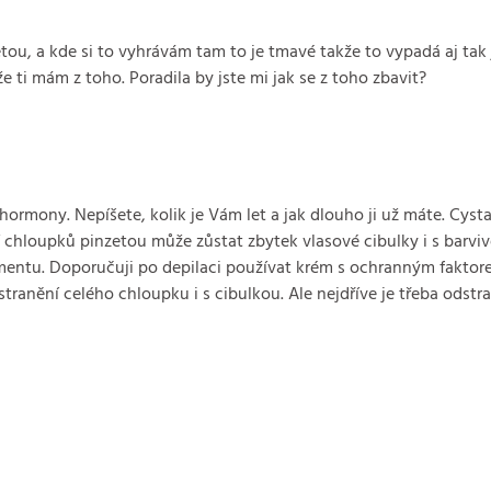
 a kde si to vyhrávám tam to je tmavé takže to vypadá aj tak ja
ti mám z toho. Poradila by jste mi jak se z toho zbavit?
ormony. Nepíšete, kolik je Vám let a jak dlouho ji už máte. Cyst
 chloupků pinzetou může zůstat zbytek vlasové cibulky i s barvi
mentu. Doporučuji po depilaci používat krém s ochranným fakto
tranění celého chloupku i s cibulkou. Ale nejdříve je třeba odstra