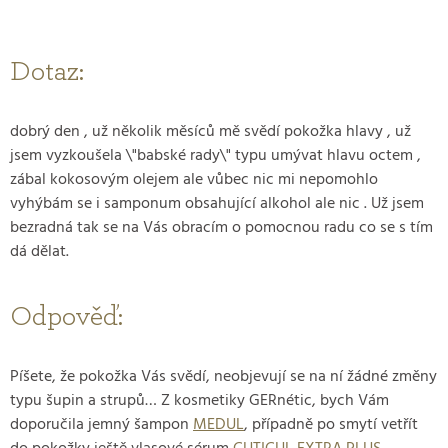
Dotaz:
dobrý den , už několik měsíců mě svědí pokožka hlavy , už
jsem vyzkoušela \"babské rady\" typu umývat hlavu octem ,
zábal kokosovým olejem ale vůbec nic mi nepomohlo
vyhýbám se i samponum obsahující alkohol ale nic . Už jsem
bezradná tak se na Vás obracím o pomocnou radu co se s tím
dá dělat.
Odpověď:
Píšete, že pokožka Vás svědí, neobjevují se na ní žádné změny
typu šupin a strupů… Z kosmetiky GERnétic, bych Vám
doporučila jemný šampon
MEDUL
, případně po smytí vetřít