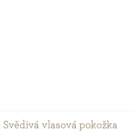
PODCASTY
PORADŇA
PRE PROFESIONÁLOV
PRIHLÁSENIE
Vyberte
krajinu
nákupu
Svědivá vlasová pokožka