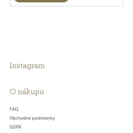
Z
á
p
ä
t
Instagram
i
e
O nákupu
FAQ
Obchodné podmienky
GDPR