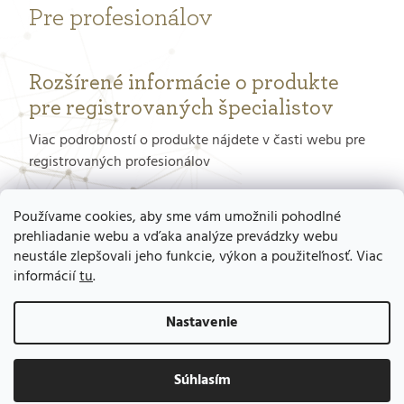
Pre profesionálov
Rozšírené informácie o produkte
pre registrovaných špecialistov
Viac podrobností o produkte nájdete v časti webu pre
registrovaných profesionálov
PORTÁL PRE PROFESIONÁLOV
Používame cookies, aby sme vám umožnili pohodlné
prehliadanie webu a vďaka analýze prevádzky webu
neustále zlepšovali jeho funkcie, výkon a použiteľnosť. Viac
Ako získať prístup do tohto portálu?
informácií
tu
.
Nastavenie
Súhlasím
Vytvoril Shoptet
Copyright 2026
GERnetic - výhradné zastúpenie pre SR , Mgr. Ladislav