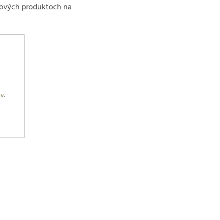
 nových produktoch na
ov
.