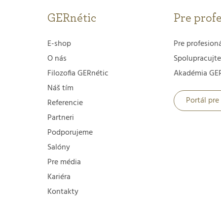
GERnétic
Pre prof
E-shop
Pre profesion
O nás
Spolupracujte
Filozofia GERnétic
Akadémia GER
Náš tím
Portál pre
Referencie
Partneri
Podporujeme
Salóny
Pre média
Kariéra
Kontakty