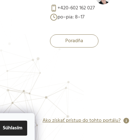
+420-602 162 027
po–pia: 8–17
Poradňa
Ako získať prístup do tohto portálu?
Súhlasím