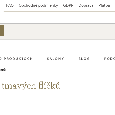
FAQ
Obchodné podmienky
GDPR
Doprava
Platba
O PRODUKTOCH
SALÓNY
BLOG
POD
íčků
 tmavých flíčků