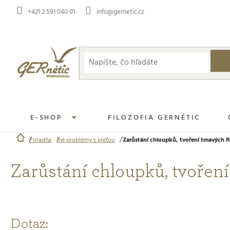
Prejsť
+421 2 591 040 01
info@gernetic.cz
na
obsah
E-SHOP
FILOZOFIA GERNÉTIC
Poradňa
Iné problémy s pleťou
Zarůstání chloupků, tvoření tmavých fl
Domov
Zarůstání chloupků, tvoření
Dotaz: