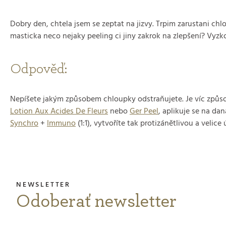
Dobry den, chtela jsem se zeptat na jizvy. Trpim zarustani chl
masticka neco nejaky peeling ci jiny zakrok na zlepšení? Vyzko
Odpověď:
Nepíšete jakým způsobem chloupky odstraňujete. Je víc způso
Lotion Aux Acides De Fleurs
nebo
Ger Peel
, aplikuje se na da
Synchro
+
Immuno
(1:1), vytvoříte tak protizánětlivou a veli
Odoberať newsletter