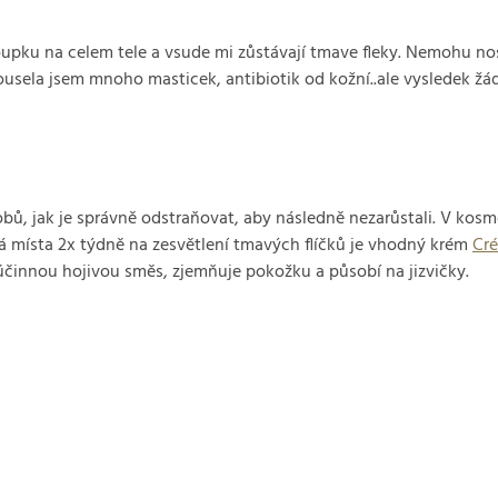
oupku na celem tele a vsude mi zůstávají tmave fleky. Nemohu nosi
usela jsem mnoho masticek, antibiotik od kožní..ale vysledek žádn
bů, jak je správně odstraňovat, aby následně nezarůstali. V kos
ná místa 2x týdně na zesvětlení tmavých flíčků je vhodný krém
Cré
ce účinnou hojivou směs, zjemňuje pokožku a působí na jizvičky.