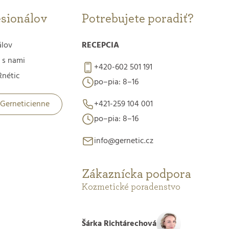
esionálov
Potrebujete poradiť?
álov
RECEPCIA
 s nami
+420-602 501 191
nétic
po–pia: 8–16
 Gerneticienne
+421-259 104 001
po–pia: 8–16
info@gernetic.cz
Zákaznícka podpora
Kozmetické poradenstvo
Šárka Richtárechová