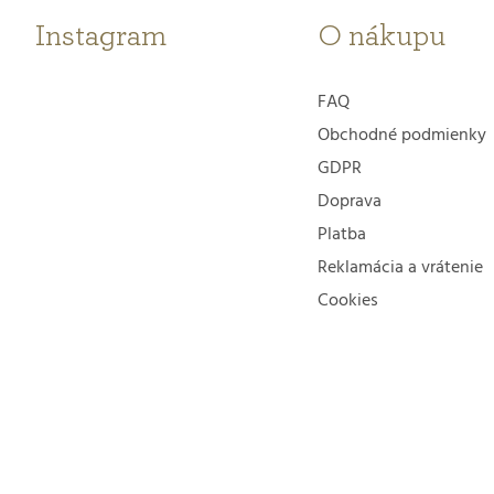
t
Instagram
O nákupu
i
FAQ
e
Obchodné podmienky
GDPR
Doprava
Platba
Reklamácia a vrátenie
Cookies