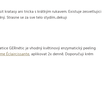
t kratasy ani tricka s krátkým rukavem. Existuje zesvetlujici
ý. Strasne se za sve telo stydím..dekuji
metice GERnétic je vhodný květinový enzymatický peeling
me Éclaircissante
, aplikovat 2x denně. Doporučuji krém