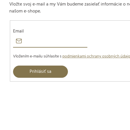
Vložte svoj e-mail a my Vám budeme zasielať informácie o
našom e-shope.
Email
Vložením e-mailu súhlasíte s
podmienkami ochrany osobných údaj
Prihlásiť sa
Z
á
p
ä