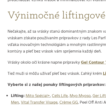
predchádzať vzniku vrások a minimalizovať ich viditeľn
Výnimočné liftingové
Nečakajte, až sa vrásky stanú dominantným znakom vašej 
vráskam získate používaním prípravkov z rady Les Par
vďaka inovačným technológiám a mnohým rastlinným vý
kontúry a pleť bez vrások vám spríjemnia každý deň.
Vrásky okolo očí krásne napne prípravky
Gel Contour
Tiež muži si môžu užívať pleť bez vrások. Ľahký krém
L
Vyberte si z našej ponuky liftingových prípravkov:
Lifting:
Mito Spécial+
,
Cells Life
,
Myo Myoso
,
Ger Lift
Men
,
Vital Transfer Visage
,
Crème GG
, Peel Off Anti 