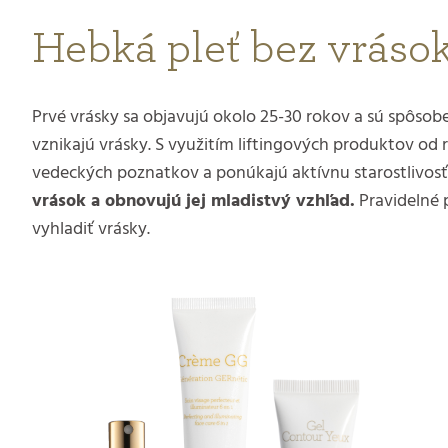
Hebká pleť bez vrások
Prvé vrásky sa objavujú okolo 25-30 rokov a sú spôso
vznikajú vrásky. S využitím liftingových produktov o
vedeckých poznatkov a ponúkajú aktívnu starostlivosť p
vrások a obnovujú jej mladistvý vzhľad.
Pravidelné p
vyhladiť vrásky.