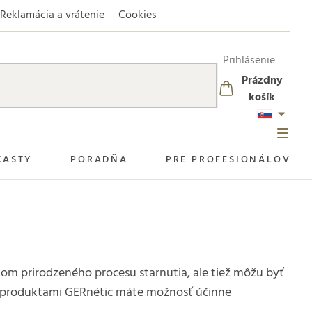
Reklamácia a vrátenie
Cookies
Prihlásenie
Prázdny
NÁKUPNÝ
košík
KOŠÍK
CASTY
PORADŇA
PRE PROFESIONÁLOV
kom prirodzeného procesu starnutia, ale tiež môžu byť
 S produktami GERnétic máte možnosť účinne