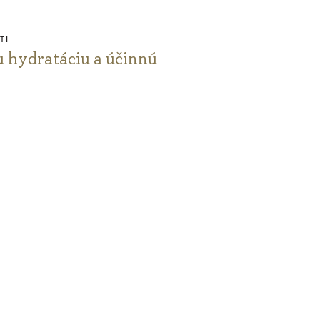
TI
u hydratáciu a účinnú