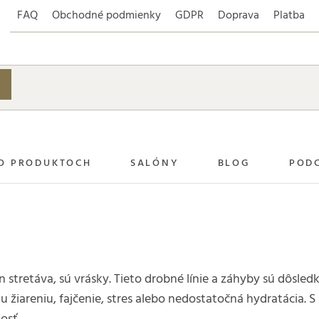
FAQ
Obchodné podmienky
GDPR
Doprava
Platba
O PRODUKTOCH
SALÓNY
BLOG
POD
stretáva, sú vrásky. Tieto drobné línie a záhyby sú dôsled
žiareniu, fajčenie, stres alebo nedostatočná hydratácia.