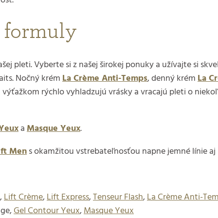
osť.
 formuly
pleti. Vyberte si z našej širokej ponuky a užívajte si skve
faits. Nočný krém
La Crème Anti-Temps
, denný krém
La C
ťažkom rýchlo vyhladzujú vrásky a vracajú pleti o niekoľ
 Yeux
a
Masque Yeux
.
ift Men
s okamžitou vstrebateľnosťou napne jemné línie aj h
,
Lift Crème
,
Lift Express
,
Tenseur Flash
,
La Crème Anti-Te
Age,
Gel Contour Yeux
,
Masque Yeux