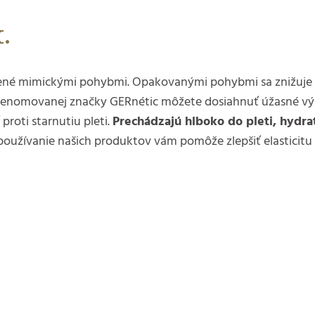
.
bené mimickými pohybmi. Opakovanými pohybmi sa znižuje el
d renomovanej značky GERnétic môžete dosiahnuť úžasné výs
roti starnutiu pleti.
Prechádzajú hlboko do pleti, hydra
oužívanie našich produktov vám pomôže zlepšiť elasticitu pl