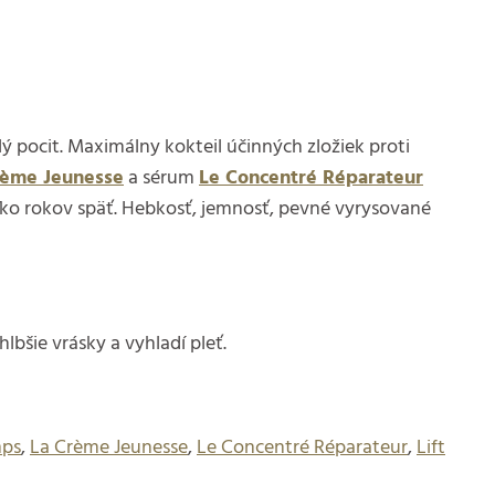
lý pocit. Maximálny kokteil účinných zložiek proti
rème Jeunesse
a sérum
Le Concentré Réparateur
ko rokov späť. Hebkosť, jemnosť, pevné vyrysované
lbšie vrásky a vyhladí pleť.
mps
,
La Crème Jeunesse
,
Le Concentré Réparateur
,
Lift