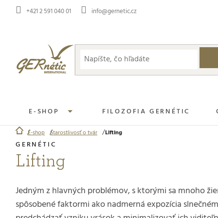
Prejsť
+421 2 591 040 01
info@gernetic.cz
na
obsah
E-SHOP
FILOZOFIA GERNÉTIC
E-shop
Starostlivosť o tvár
Lifting
Domov
Lifting
Jedným z hlavných problémov, s ktorými sa mnoho žien 
spôsobené faktormi ako nadmerná expozícia slnečnému 