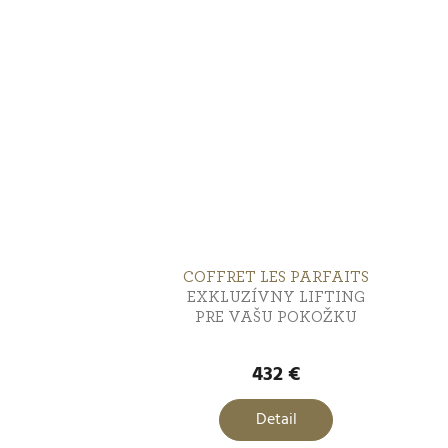
k
t
t
o
o
v
v
COFFRET LES PARFAITS
EXKLUZÍVNY LIFTING
PRE VAŠU POKOŽKU
432 €
Detail