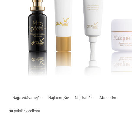
R
Najpredávanejšie
Najlacnejšie
Najdrahšie
Abecedne
a
10
položiek celkom
d