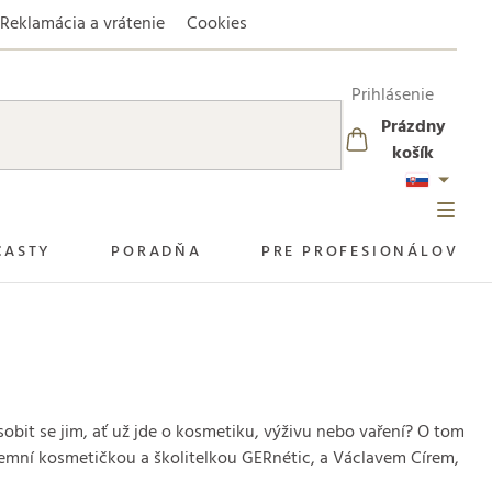
Reklamácia a vrátenie
Cookies
Prihlásenie
Prázdny
NÁKUPNÝ
košík
KOŠÍK
CASTY
PORADŇA
PRE PROFESIONÁLOV
obit se jim, ať už jde o kosmetiku, výživu nebo vaření? O tom
emní kosmetičkou a školitelkou GERnétic, a Václavem Círem,