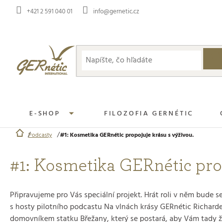
Prejsť
+421 2 591 040 01
info@gernetic.cz
na
obsah
E-SHOP
FILOZOFIA GERNÉTIC
Podcasty
#1: Kosmetika GERnétic propojuje krásu s výživou.
Domov
#1: Kosmetika GERnétic prop
Připravujeme pro Vás speciální projekt. Hrát roli v něm bude 
s hosty pilotního podcastu Na vlnách krásy GERnétic Richar
domovníkem statku Břežany, který se postará, aby Vám tady ž