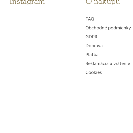
t
Instagram
O nákupu
i
FAQ
e
Obchodné podmienky
GDPR
Doprava
Platba
Reklamácia a vrátenie
Cookies