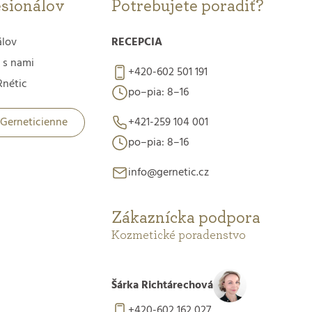
esionálov
Potrebujete poradiť?
álov
RECEPCIA
 s nami
+420-602 501 191
nétic
po–pia: 8–16
 Gerneticienne
+421-259 104 001
po–pia: 8–16
info@gernetic.cz
Zákaznícka podpora
Kozmetické poradenstvo
Šárka Richtárechová
+420-602 162 027