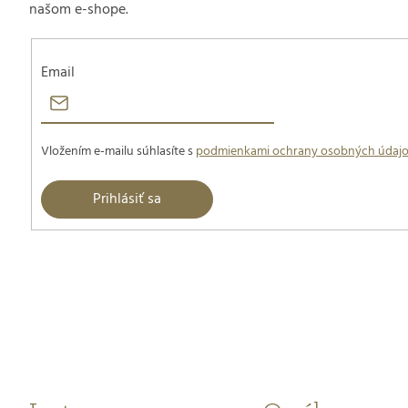
našom e-shope.
Email
Vložením e-mailu súhlasíte s
podmienkami ochrany osobných údaj
Prihlásiť sa
Z
á
p
ä