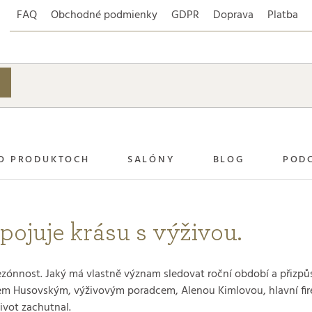
FAQ
Obchodné podmienky
GDPR
Doprava
Platba
O PRODUKTOCH
SALÓNY
BLOG
POD
ojuje krásu s výživou.
sezónnost. Jaký má vlastně význam sledovat roční období a přizpůs
dem Husovským, výživovým poradcem, Alenou Kimlovou, hlavní fir
ivot zachutnal.