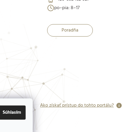
po–pia: 8–17
Poradňa
Ako získať prístup do tohto portálu?
Súhlasím