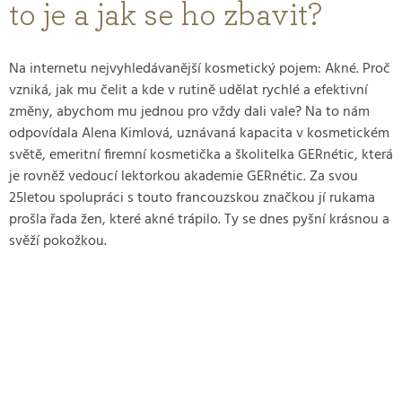
to je a jak se ho zbavit?
Na internetu nejvyhledávanější kosmetický pojem: Akné. Proč
vzniká, jak mu čelit a kde v rutině udělat rychlé a efektivní
změny, abychom mu jednou pro vždy dali vale? Na to nám
odpovídala Alena Kimlová, uznávaná kapacita v kosmetickém
světě, emeritní firemní kosmetička a školitelka GERnétic, která
je rovněž vedoucí lektorkou akademie GERnétic. Za svou
25letou spolupráci s touto francouzskou značkou jí rukama
prošla řada žen, které akné trápilo. Ty se dnes pyšní krásnou a
svěží pokožkou.