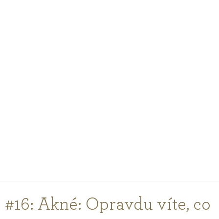
PODCASTY
PORADŇA
PRE PROFESIONÁLOV
PRIHLÁSENIE
Vyberte
krajinu
nákupu
#16: Akné: Opravdu víte, co