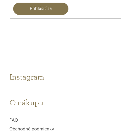
Prihlásiť sa
Z
á
p
ä
t
Instagram
i
e
O nákupu
FAQ
Obchodné podmienky