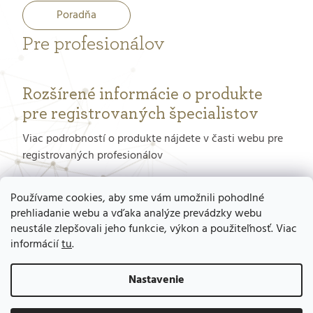
Poradňa
Pre profesionálov
Rozšírené informácie o produkte
pre registrovaných špecialistov
Viac podrobností o produkte nájdete v časti webu pre
registrovaných profesionálov
PORTÁL PRE PROFESIONÁLOV
Používame cookies, aby sme vám umožnili pohodlné
prehliadanie webu a vďaka analýze prevádzky webu
neustále zlepšovali jeho funkcie, výkon a použiteľnosť. Viac
Ako získať prístup do tohto portálu?
informácií
tu
.
Nastavenie