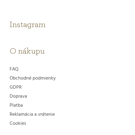
ä
t
Instagram
i
e
O nákupu
FAQ
Obchodné podmienky
GDPR
Doprava
Platba
Reklamácia a vrátenie
Cookies