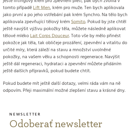
ještě liftingový krém pro zpevnění pleti, pak bych zvolila v
tomto případě
Lift Men
, krém pro muže. Ten bych aplikovala
jako první a po jeho vstřebání pak krém Synchro. Na tělo bych
aplikovala zpevňující tělový krém
Somito
. Pokud by jste chtěl
ještě navýšit výživu pokožky těla, můžete následně aplikovat
tělové mléko
Lait Corps Douceur
. Toto vše by mělo přinést
pokožce jak těla, tak obličeje prozáření, zpevnění a vitalitu do
určité míry, která záleží na stavu a množství uvolněné
pokožky, na vašem věku a schopnosti regenerace. Navýšit
ještě dál regeneraci, hydrataci a zpevnění můžete přidáním
ještě dalších přípravků, pokud budete chtít.
Pokud budete mít ještě další dotazy, velmi ráda vám na ně
odpovím. Přeji maximální možné zlepšení stavu a krásné dny.
Odoberať newsletter