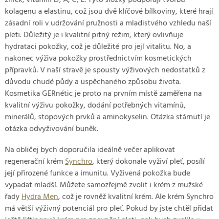
zinek, vitamín D, A, C, E. Tyto složky podporují tvorbu
kolagenu a elastinu, což jsou dvě klíčové bílkoviny, které hrají
zásadní roli v udržování pružnosti a mladistvého vzhledu naší
pleti. Důležitý je i kvalitní pitný režim, který ovlivňuje
hydrataci pokožky, což je důležité pro její vitalitu. No, a
nakonec výživa pokožky prostřednictvím kosmetických
přípravků. V naší stravě je spousty výživových nedostatků z
důvodu chudé půdy a uspěchaného způsobu života.
Kosmetika GERnétic je proto na prvním místě zaměřena na
kvalitní výživu pokožky, dodání potřebných vitamínů,
minerálů, stopových prvků a aminokyselin. Otázka stárnutí je
otázka odvyživování buněk.
Na obličej bych doporučila ideálně večer aplikovat
regenerační krém
Synchro
, který dokonale vyživí pleť, posílí
její přirozené funkce a imunitu. Vyživená pokožka bude
vypadat mladší. Můžete samozřejmě zvolit i krém z mužské
řady
Hydra Men
, což je rovněž kvalitní krém. Ale krém Synchro
má větší výživný potenciál pro pleť. Pokud by jste chtěl přidat