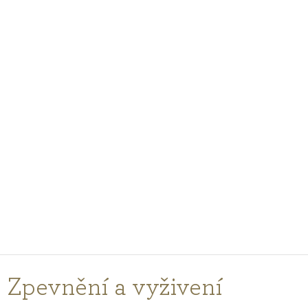
PODCASTY
PORADŇA
PRE PROFESIONÁLOV
PRIHLÁSENIE
Vyberte
krajinu
nákupu
Zpevnění a vyživení