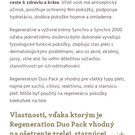
ceste k zdraviu a kráse
. Včelí vosk má antiseptický
účinok, posilňuje ochranný film pokožky, podporuje
hydratáciu, dodáva pokožke hojenie a omladenie.
Regeneračné a výživné krémy Synchro a Synchro 2000
vďaka jedinečnému zloženiu bylín dokonale vyvažujú
fyziologické funkcie pokožky, zlepšujú stav pleti s
dermatologickými problémami, ako sú akné, ekzémy,
jazvy, strie atd. Sú veľmi dôležitou súčasťou
starostlivosti pri ich odstraňovaní.
Regeneration Duo Pack je vhodný pre všetky typy pleti,
najmä pre suchú, citlivú, reaktívnu, zrelú a starnúcu
pleť. Môže byť použitý na regeneráciu pokožky
kdekoľvek na tele.
Vlastnosti, vďaka ktorým je
Regeneration Duo Pack vhodný
na ošetrenie zrelej, starnúcej
: