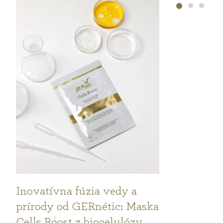
Inovatívna fúzia vedy a
prírody od GERnétic: Maska
Cells Boost z biocelulózy