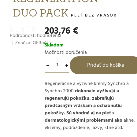
DUO PACK
PLEŤ BEZ VRÁSOK
203,76 €
Priemerné
Podrobnosti hodnotenia
hodnotenie
Značka:
GERnétic
produktu
Skladom
je
Možnosti doručenia
0,0
Pridať do košíka
z
5
hviezdičiek.
Regeneračné a výživné krémy Synchro a
Synchro 2000
dokonale vyživujú a
regenerujú pokožku, zabraňujú
predčasným vráskam a ochabnutiu
pokožky. Sú vhodné aj na pleť s
dermatologickými problémami ako
akné,
ekzémy, podráždenie, jazvy, strie atd.