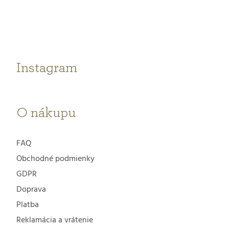
p
ä
t
Instagram
i
e
O nákupu
FAQ
Obchodné podmienky
GDPR
Doprava
Platba
Reklamácia a vrátenie