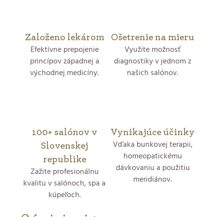
Založeno lekárom
Ošetrenie na mieru
Efektívne prepojenie
Využite možnosť
princípov západnej a
diagnostiky v jednom z
východnej medicíny.
našich salónov.
100+ salónov v
Vynikajúce účinky
Vďaka bunkovej terapii,
Slovenskej
homeopatickému
republike
dávkovaniu a použitiu
Zažite profesionálnu
meridiánov.
kvalitu v salónoch, spa a
kúpeľoch.