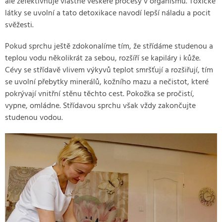
ale zefektivňuje vlastně veškeré procesy v organismu. Toxické
látky se uvolní a tato detoxikace navodí lepší náladu a pocit
svěžesti.
Pokud sprchu ještě zdokonalíme tím, že střídáme studenou a
teplou vodu několikrát za sebou, rozšíří se kapiláry i kůže.
Cévy se střídavě vlivem výkyvů teplot smršťují a rozšiřují, tím
se uvolní přebytky minerálů, kožního mazu a nečistot, které
pokrývají vnitřní stěnu těchto cest. Pokožka se pročistí,
vypne, omládne. Střídavou sprchu však vždy zakončujte
studenou vodou.