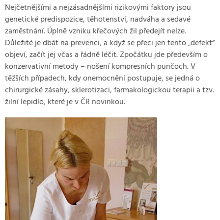
Nejčetnějšími a nejzásadnějšími rizikovými faktory jsou
genetické predispozice, těhotenství, nadváha a sedavé
zaměstnání. Úplně vzniku křečových žil předejít nelze.
Důležité je dbát na prevenci, a když se přeci jen tento „defekt“
objeví, začít jej včas a řádně léčit. Zpočátku jde především o
konzervativní metody – nošení kompresních punčoch. V
těžších případech, kdy onemocnění postupuje, se jedná o
chirurgické zásahy, sklerotizaci, farmakologickou terapii a tzv.
žilní lepidlo, které je v ČR novinkou.