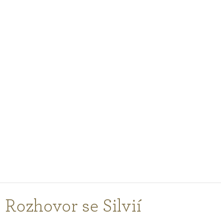
PODCASTY
PORADŇA
PRE PROFESIONÁLOV
PRIHLÁSENIE
Vyberte
krajinu
nákupu
Rozhovor se Silvií