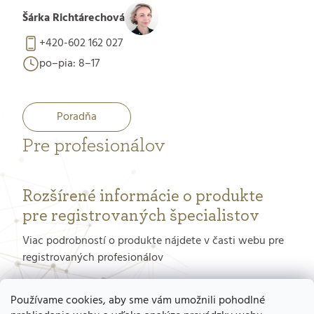
Šárka Richtárechová
+420-602 162 027
po–pia: 8–17
Poradňa
Pre profesionálov
Rozšírené informácie o produkte
pre registrovaných špecialistov
Viac podrobností o produkte nájdete v časti webu pre
registrovaných profesionálov
PORTÁL PRE PROFESIONÁLOV
Používame cookies, aby sme vám umožnili pohodlné