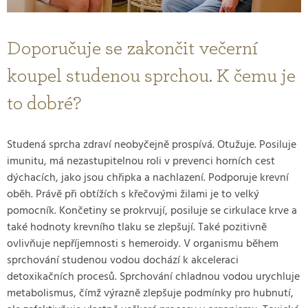
Doporučuje se zakončit večerní
koupel studenou sprchou. K čemu je
to dobré?
Studená sprcha zdraví neobyčejně prospívá. Otužuje. Posiluje
imunitu, má nezastupitelnou roli v prevenci horních cest
dýchacích, jako jsou chřipka a nachlazení. Podporuje krevní
oběh. Právě při obtížích s křečovými žilami je to velký
pomocník. Končetiny se prokrvují, posiluje se cirkulace krve a
také hodnoty krevního tlaku se zlepšují. Také pozitivně
ovlivňuje nepříjemnosti s hemeroidy. V organismu během
sprchování studenou vodou dochází k akceleraci
detoxikačních procesů. Sprchování chladnou vodou urychluje
metabolismus, čímž výrazně zlepšuje podmínky pro hubnutí,