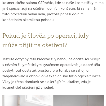
kosmetického salonu GERnétic, kde se naše kosmetičky mimo
jiné specializují na ošetření dolních končetin. Já sama mám
tuto proceduru velmi ráda, protože přináší dolním
končetinám okamžitou pohodu.
Pokud je člověk po operaci, kdy
může přijít na ošetření?
Jestliže dotyčný řešil křečové žíly nebo jiné obtíže související
s cévním či lymfatickým systémem operativně, je dobré tělu
poskytnout dostatek prostoru pro to, aby se zahojilo,
zregenerovalo a obnovilo ve tkáních své fyziologické funkce.
Vždy je třeba domluvit se s ošetřujícím lékařem, zda je
kosmetické ošetření již vhodné.