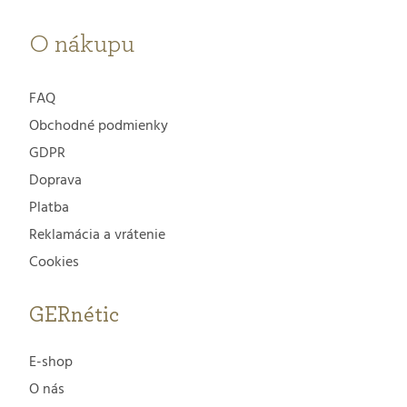
i
e
O nákupu
FAQ
Obchodné podmienky
GDPR
Doprava
Platba
Reklamácia a vrátenie
Cookies
GERnétic
E-shop
O nás