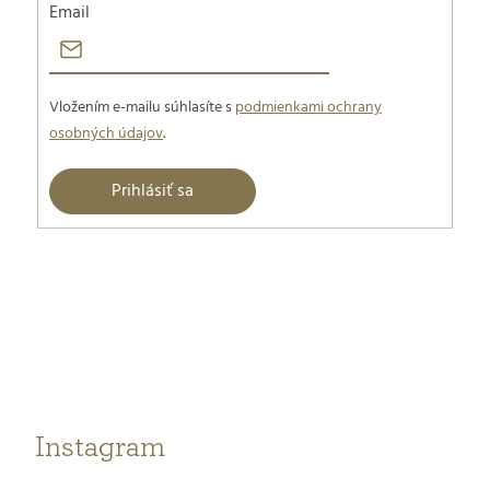
Email
Vložením e-mailu súhlasíte s
podmienkami ochrany
osobných údajov
.
Prihlásiť sa
Z
á
p
ä
t
Instagram