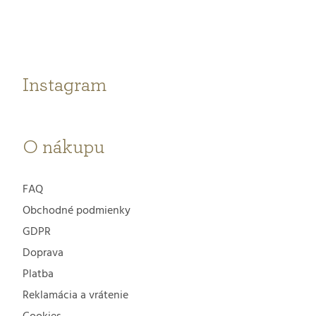
p
ä
t
Instagram
i
e
O nákupu
FAQ
Obchodné podmienky
GDPR
Doprava
Platba
Reklamácia a vrátenie