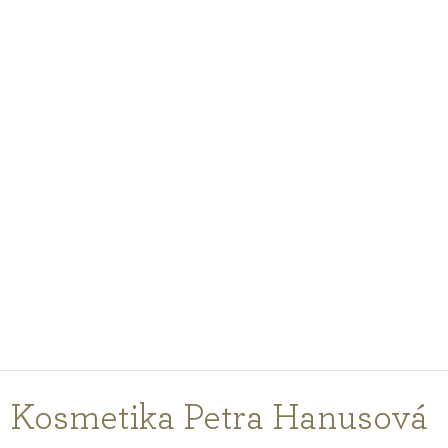
PODCASTY
PORADŇA
PRE PROFESIONÁLOV
PRIHLÁSENIE
Vyberte
krajinu
nákupu
Kosmetika Petra Hanusová