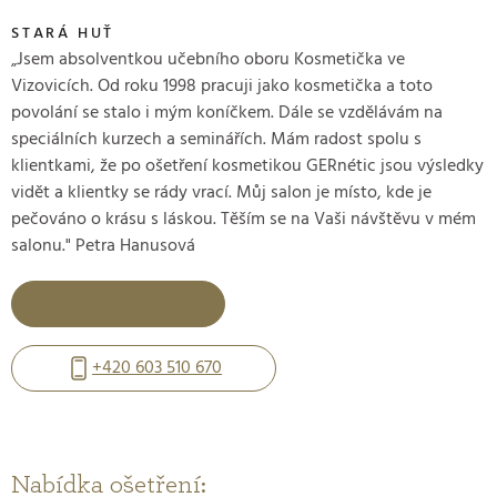
STARÁ HUŤ
„Jsem absolventkou učebního oboru Kosmetička ve
Vizovicích. Od roku 1998 pracuji jako kosmetička a toto
povolání se stalo i mým koníčkem. Dále se vzdělávám na
speciálních kurzech a seminářích. Mám radost spolu s
klientkami, že po ošetření kosmetikou GERnétic jsou výsledky
vidět a klientky se rády vrací. Můj salon je místo, kde je
pečováno o krásu s láskou. Těším se na Vaši návštěvu v mém
salonu." Petra Hanusová
Přečíst více
+420 603 510 670
Nabídka ošetření: