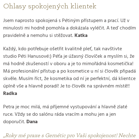
Ohlasy spokojených klientek
Jsem naprosto spokojená s Pétiným přístupem a prací. Už v
minulosti mi hodně pomohla a dokázala vyléčit. A teď chodím
pravidelně a nemohu si stěžovat.
Katka
Každý, kdo potřebuje ošetřit kvalitně pleť, tak navštivte
studio Péti Hanusové:) Péťa je úžasný človíček a myslím si, že
má hodně zkušeností v oboru a je to mimořádná kosmetička!
Má profesionální přístup a po kosmetice u ní si člověk připadá
skvěle. Musím říct, že kosmetika od ní je perfektní, dá klientce
úplně vše a hlavně poradí! Je to člověk na správném místě!!
Radka
Petra je moc milá, má příjemné vystupování a hlavně zlaté
ruce. Vždy se do salónu ráda vracím a mohu jen a jen
doporučit.
Dana
„Roky mé praxe s Gernétic pro Vaši spokojenost! Nechte