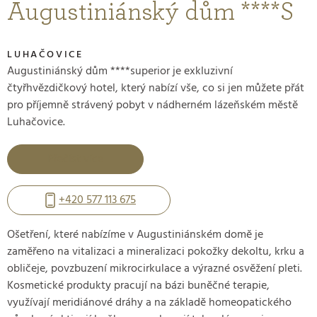
Augustiniánský dům ****S
LUHAČOVICE
Augustiniánský dům ****superior je exkluzivní
čtyřhvězdičkový hotel, který nabízí vše, co si jen můžete přát
pro příjemně strávený pobyt v nádherném lázeňském městě
Luhačovice.
Přečíst více
+420 577 113 675
Ošetření, které nabízíme v Augustiniánském domě je
zaměřeno na vitalizaci a mineralizaci pokožky dekoltu, krku a
obličeje, povzbuzení mikrocirkulace a výrazné osvěžení pleti.
Kosmetické produkty pracují na bázi buněčné terapie,
využívají meridiánové dráhy a na základě homeopatického