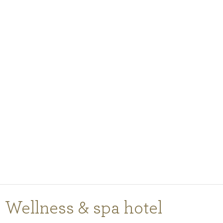
PODCASTY
PORADŇA
PRE PROFESIONÁLOV
PRIHLÁSENIE
Vyberte
krajinu
nákupu
Wellness & spa hotel