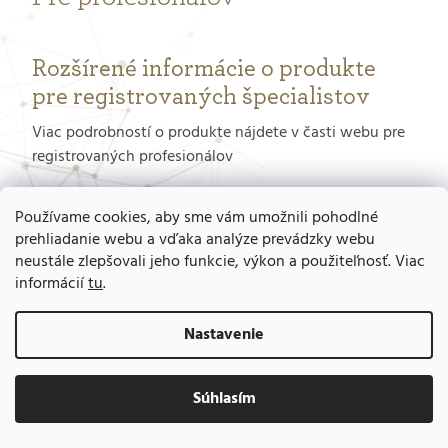
Rozšírené informácie o produkte
pre registrovaných špecialistov
Viac podrobností o produkte nájdete v časti webu pre
registrovaných profesionálov
PORTÁL PRE PROFESIONÁLOV
Používame cookies, aby sme vám umožnili pohodlné
prehliadanie webu a vďaka analýze prevádzky webu
neustále zlepšovali jeho funkcie, výkon a použiteľnosť. Viac
Ako získať prístup do tohto portálu?
informácií
tu
.
Nastavenie
Súhlasím
Vytvoril Shoptet
Copyright 2026
GERnetic - výhradné zastúpenie pre SR , Mgr. Ladislav
Kavan
. Všetky práva vyhradené.
Upraviť nastavenie cookies