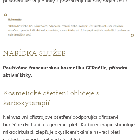
působení aktivují buňky a povzbuzují tak celý organismus.
NABÍDKA SLUŽEB
Používáme francouzskou kosmetiku GERnétic, přírodní
aktivní látky.
Kosmetické ošetření obličeje s
karboxyterapií
Neinvazivní přístrojové ošetření podporující přirozené
buněčné dýchání a regeneraci pleti. Karboxyterapie stimuluje
mikrocirkulaci, zlepšuje okysličení tkání a navrací pleti
svěžest, pevnost a mladistvý vzhled.