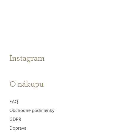
Z
á
p
ä
t
Instagram
i
e
O nákupu
FAQ
Obchodné podmienky
GDPR
Doprava