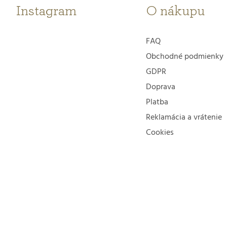
t
Instagram
O nákupu
i
FAQ
e
Obchodné podmienky
GDPR
Doprava
Platba
Reklamácia a vrátenie
Cookies