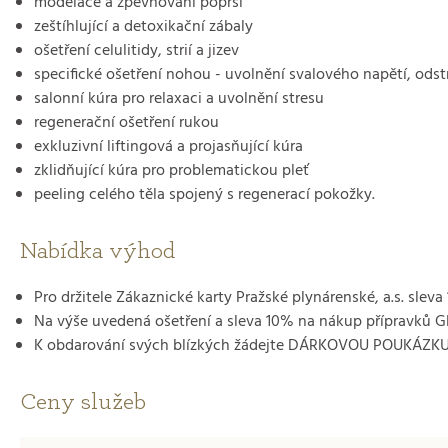
modelace a zpevňování poprsí
zeštíhlující a detoxikační zábaly
ošetření celulitidy, strií a jizev
specifické ošetření nohou - uvolnění svalového napětí, ods
salonní kúra pro relaxaci a uvolnění stresu
regenerační ošetření rukou
exkluzivní liftingová a projasňující kúra
zklidňující kúra pro problematickou pleť
peeling celého těla spojený s regenerací pokožky.
Nabídka výhod
Pro držitele Zákaznické karty Pražské plynárenské, a.s. sleva
Na výše uvedená ošetření a sleva 10% na nákup přípravků G
K obdarování svých blízkých žádejte DÁRKOVOU POUKÁZKU 
Ceny služeb