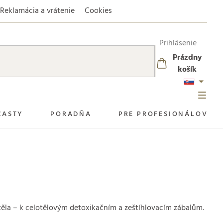
Reklamácia a vrátenie
Cookies
Prihlásenie
Prázdny
NÁKUPNÝ
košík
KOŠÍK
CASTY
PORADŇA
PRE PROFESIONÁLOV
í těla – k celotělovým detoxikačním a zeštíhlovacím zábalům.