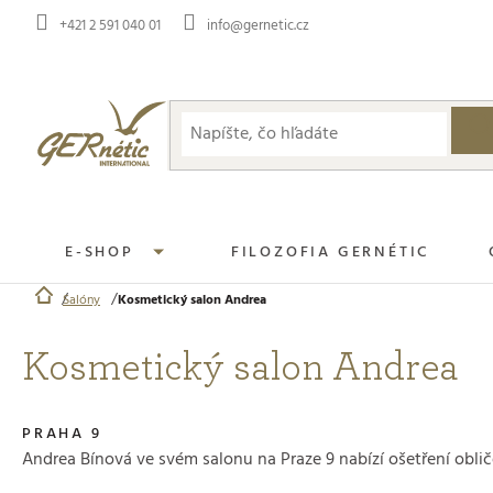
Prejsť
+421 2 591 040 01
info@gernetic.cz
na
obsah
E-SHOP
FILOZOFIA GERNÉTIC
Salóny
Kosmetický salon Andrea
Domov
Kosmetický salon Andrea
PRAHA 9
Andrea Bínová ve svém salonu na Praze 9 nabízí ošetření oblič