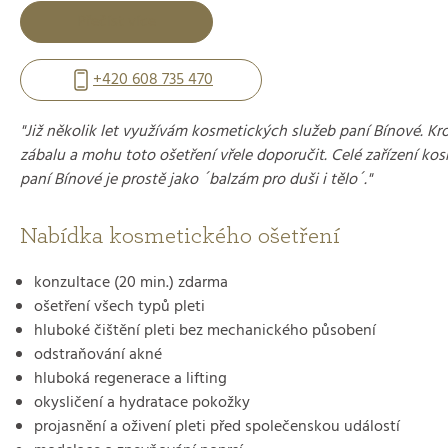
Přečíst více
+420 608 735 470
"Již několik let využívám kosmetických služeb paní Bínové. K
zábalu a mohu toto ošetření vřele doporučit. Celé zařízení k
paní Bínové je prostě jako ´balzám pro duši i tělo´."
Nabídka kosmetického ošetření
konzultace (20 min.) zdarma
ošetření všech typů pleti
hluboké čištění pleti bez mechanického působení
odstraňování akné
hluboká regenerace a lifting
okysličení a hydratace pokožky
projasnění a oživení pleti před společenskou událostí