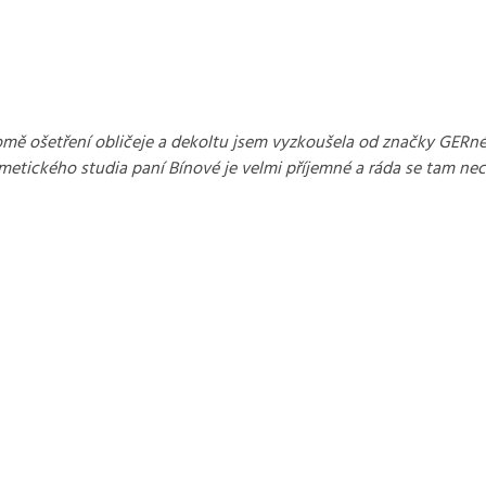
romě ošetření obličeje a dekoltu jsem vyzkoušela od značky GERné
osmetického studia paní Bínové je velmi příjemné a ráda se tam 