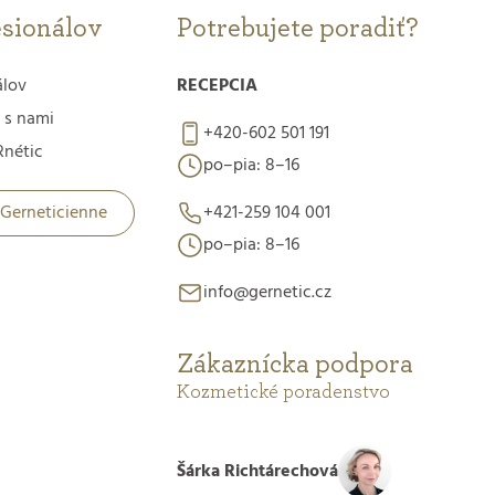
esionálov
Potrebujete poradiť?
álov
RECEPCIA
 s nami
+420-602 501 191
nétic
po–pia: 8–16
 Gerneticienne
+421-259 104 001
po–pia: 8–16
info@gernetic.cz
Zákaznícka podpora
Kozmetické poradenstvo
Šárka Richtárechová