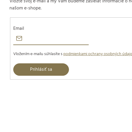
Vložte svoj e-mail a my Vám budeme zasielať informácie o
našom e-shope.
Email
Vložením e-mailu súhlasíte s
podmienkami ochrany osobných údaj
Prihlásiť sa
Z
á
p
ä