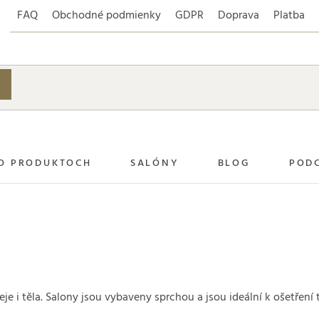
FAQ
Obchodné podmienky
GDPR
Doprava
Platba
O PRODUKTOCH
SALÓNY
BLOG
POD
eje i těla. Salony jsou vybaveny sprchou a jsou ideální k ošetřen