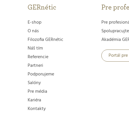
GERnétic
Pre prof
E-shop
Pre profesion
O nás
Spolupracujte
Filozofia GERnétic
Akadémia GER
Náš tím
Portál pre
Referencie
Partneri
Podporujeme
Salóny
Pre média
Kariéra
Kontakty