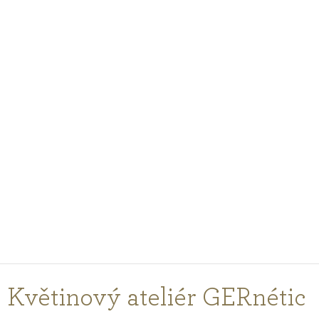
PODCASTY
PORADŇA
PRE PROFESIONÁLOV
PRIHLÁSENIE
Vyberte
krajinu
nákupu
Květinový ateliér GERnétic