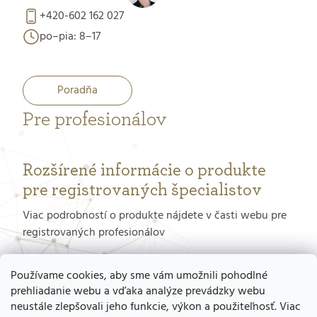
+420-602 162 027
po–pia: 8–17
Poradňa
Pre profesionálov
Rozšírené informácie o produkte
pre registrovaných špecialistov
Viac podrobností o produkte nájdete v časti webu pre
registrovaných profesionálov
PORTÁL PRE PROFESIONÁLOV
Používame cookies, aby sme vám umožnili pohodlné
prehliadanie webu a vďaka analýze prevádzky webu
neustále zlepšovali jeho funkcie, výkon a použiteľnosť. Viac
Ako získať prístup do tohto portálu?