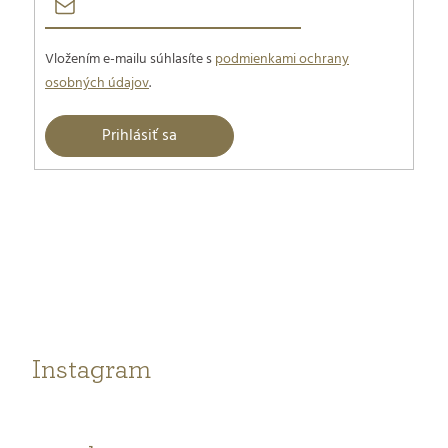
Vložením e-mailu súhlasíte s
podmienkami ochrany
osobných údajov
.
Prihlásiť sa
Z
á
p
ä
t
Instagram
i