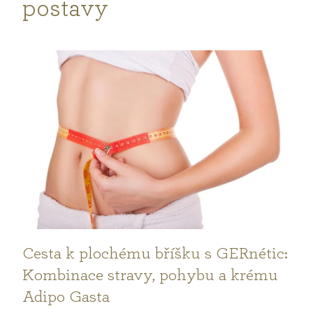
postavy
V
ý
p
i
s
č
l
Cesta k plochému bříšku s GERnétic:
Kombinace stravy, pohybu a krému
á
Adipo Gasta
n