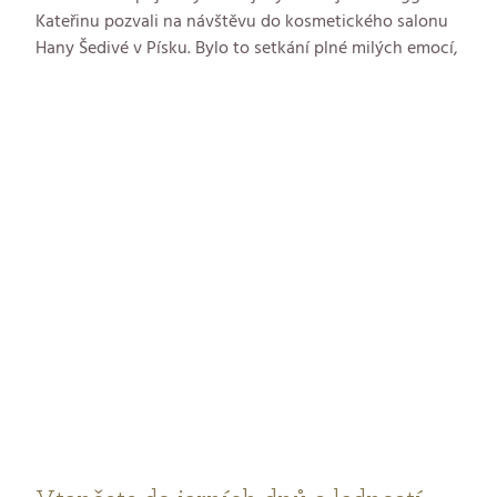
Kateřinu pozvali na návštěvu do kosmetického salonu
Hany Šedivé v Písku. Bylo to setkání plné milých emocí,
legrace, porozumění a pohody. Ovšem, jakého zážitku
se Kateřině Šimkové, ambasadorce půvabu GERnétic v
salonu dostalo, to už prozradí následující řádky z jejího
pera.