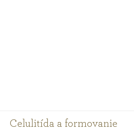
PODCASTY
PORADŇA
PRE PROFESIONÁLOV
PRIHLÁSENIE
Vyberte
krajinu
nákupu
Celulitída a formovanie