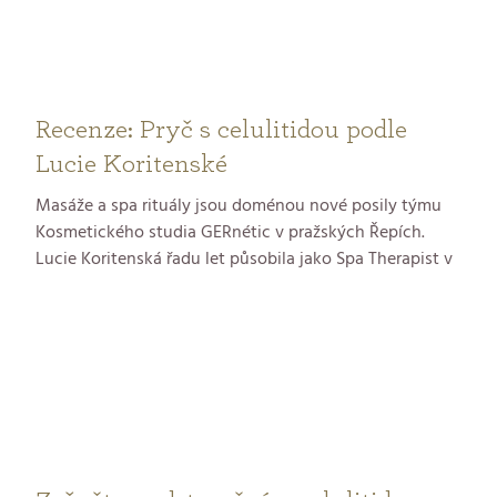
Recenze: Pryč s celulitidou podle
Lucie Koritenské
Masáže a spa rituály jsou doménou nové posily týmu
Kosmetického studia GERnétic v pražských Řepích.
Lucie Koritenská řadu let působila jako Spa Therapist v
nejvyhlášenějších pražských hotelech. Pro vás si
nachystala několik druhů masáží – tu proti celulitidě,
hloubkovou, relaxační a další. Protože máte raději
důkazy místo slibů, pozvali jsme blogerku Kateřinu na
anticelulitidní masáž. Tady je její hodnocení.