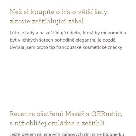
Než si koupíte o číslo větší šaty,
zkuste zeštíhlující zábal
Léto je tady a na zeštíhlující dietu, která by mi pomohla
být v lehkých šatech pohodlně elegantní, je pozdě.
Uvítala jsem proto tip francouzské kosmetické značky
GERnétic na zeštíhlující anti-age zábal z mořských řas.
Jsem ve věku, kdy pro mne anti-age začíná být
magickým slůvkem a mořské řasy navíc evokují blížící
se dovolenou u moře. Další důvod, proč zábal
vyzkoušet.
Recenze ošetření: Masáž s GERnétic,
s níž obličej omládne a zeštíhlí
Ještě během příjemných zářijových dní jsme bloggerku