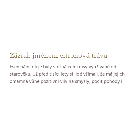
Zázrak jménem citronová tráva
Esenciální oleje byly v rituálech krásy využívané od
starověku. Už před tisíci lety si lidé všímali, že má jejich
omamná vůně pozitivní vliv na smysly, pocit pohody i
pokožku. Také značka GERnétic ve svých produktech,
zejména těch pro ošetření těla, využívá jejich tajemnou
sílu. Jedním z těch nevyužívanějších je esenciální olej z
citronové trávy.