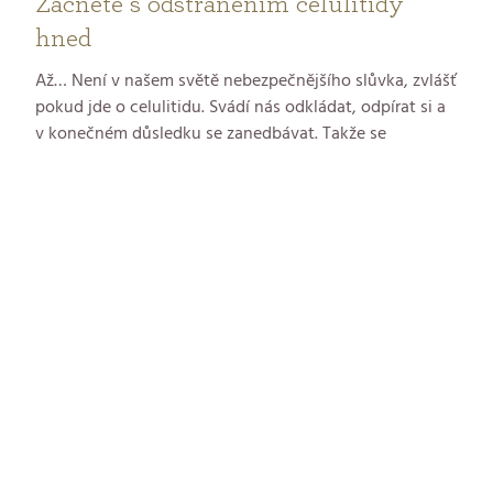
Začněte s odstraněním celulitidy
hned
Až… Není v našem světě nebezpečnějšího slůvka, zvlášť
pokud jde o celulitidu. Svádí nás odkládat, odpírat si a
v konečném důsledku se zanedbávat. Takže se
pomerančové kůži začínáme věnovat teprve s
plavkovou sezónou. Ale proč? Vždyť už během zimy se
můžeme perfektně naladit na hladkou pokožku a dát
ďolíčkům vale. A vedlejším efektem navíc budou lépe
sedící kozačky! Je to jeden z mnoha benefitů
procedury, na kterou bych vás ráda pozvala do
Kosmetického studia GERnétic
.