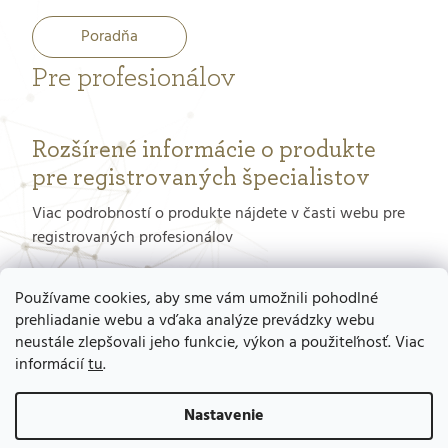
Poradňa
Pre profesionálov
Rozšírené informácie o produkte
pre registrovaných špecialistov
Viac podrobností o produkte nájdete v časti webu pre
registrovaných profesionálov
PORTÁL PRE PROFESIONÁLOV
Používame cookies, aby sme vám umožnili pohodlné
prehliadanie webu a vďaka analýze prevádzky webu
neustále zlepšovali jeho funkcie, výkon a použiteľnosť. Viac
Ako získať prístup do tohto portálu?
informácií
tu
.
Nastavenie