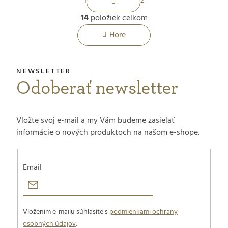
1
2
t
14
položiek celkom
O
r
Hore
á
v
n
l
k
Odoberať newsletter
á
o
d
v
Vložte svoj e-mail a my Vám budeme zasielať
a
a
informácie o nových produktoch na našom e-shope.
n
c
i
Email
i
e
e
p
Vložením e-mailu súhlasíte s
podmienkami ochrany
osobných údajov
.