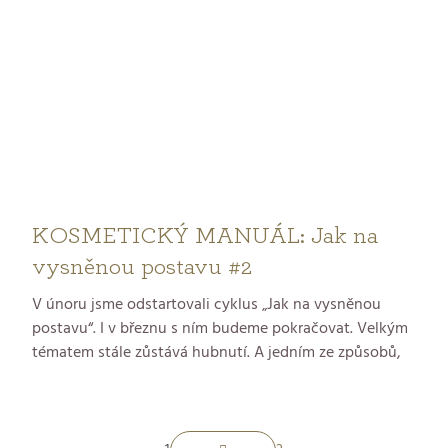
různé. Co tedy dělat, aby vás nezaskočila?
KOSMETICKÝ MANUÁL: Jak na
vysněnou postavu #2
V únoru jsme odstartovali cyklus „Jak na vysněnou
postavu“. I v březnu s ním budeme pokračovat. Velkým
tématem stále zůstává hubnutí. A jedním ze způsobů,
jak si je usnadnit, je detoxikace organismu.
S