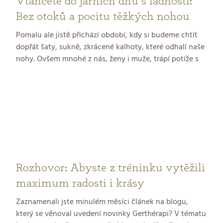
Vtančete do jarních dnů s ladností:
Bez otoků a pocitu těžkých nohou
Pomalu ale jistě přichází období, kdy si budeme chtít
dopřát šaty, sukně, zkrácené kalhoty, které odhalí naše
nohy. Ovšem mnohé z nás, ženy i muže, trápí potíže s
otoky dolních končetin. Může se jednat o problém
estetický stejně dobře jako zdravotní. Po příčinách
otoků je třeba pátrat. Francouzská kosmetická značka
GERnétic, jíž na českém a slovenském trhu zastupuje
společnost LK SERVIS, se této problematice
dlouhodobě věnuje. Stále více klientů přichází do
salonů, aby tyto obtíže řešili.
Rozhovor: Abyste z tréninku vytěžili
maximum radosti i krásy
Zaznamenali jste minulém měsíci článek na blogu,
který se věnoval uvedení novinky Gerthérapi? V tématu