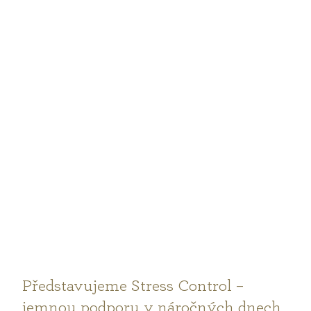
můžete bez výčitek těšit sebe i svou zralou pokožku. V
článku vás provedeme tím, jak nastartovat péči o pleť
50+, aby se výsledky dostavily co nejdřív.
Představujeme Stress Control –
jemnou podporu v náročných dnech