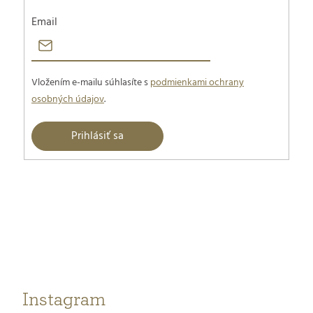
i
Email
i
e
e
p
Vložením e-mailu súhlasíte s
podmienkami ochrany
osobných údajov
.
r
Prihlásiť sa
v
k
Z
y
á
v
p
ý
ä
p
t
Instagram
i