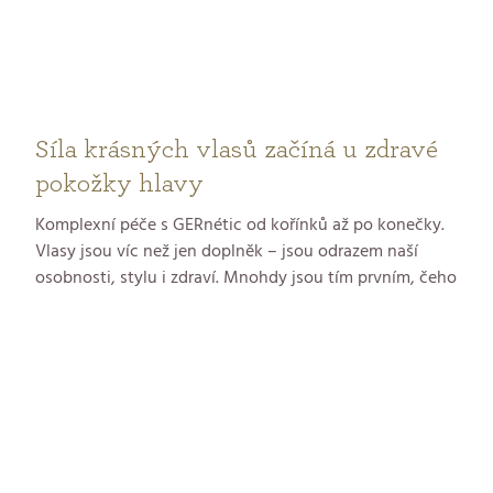
Síla krásných vlasů začíná u zdravé
pokožky hlavy
Komplexní péče s GERnétic od kořínků až po konečky.
Vlasy jsou víc než jen doplněk – jsou odrazem naší
osobnosti, stylu i zdraví. Mnohdy jsou tím prvním, čeho
si lidé všimnou. Můžete mít dokonale sladěný outfit a
precizní make-up, ale pokud vlasy působí unaveně,
neupraveně nebo bez života, celkový dojem ztrácí na
síle. Naopak zdravé, lesklé a upravené vlasy dokážou i
jednoduchý vzhled proměnit v elegantní a
sebevědomý. Ale skutečná krása vlasů nezačíná u
konečků – začíná u vlasové pokožky.