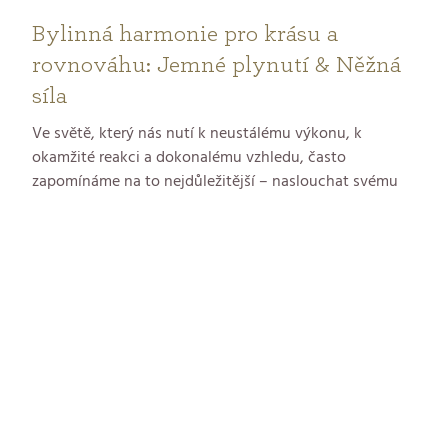
Bylinná harmonie pro krásu a
rovnováhu: Jemné plynutí & Něžná
síla
Ve světě, který nás nutí k neustálému výkonu, k
okamžité reakci a dokonalému vzhledu, často
zapomínáme na to nejdůležitější – naslouchat svému
tělu. Skutečná krása totiž nepramení z líčidel ani filtrů,
ale z vnitřního klidu, dobrého trávení, zdravého
krevního oběhu a vyváženého životního stylu.