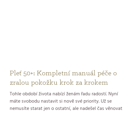
Pleť 50+: Kompletní manuál péče o
zralou pokožku krok za krokem
Tohle období života nabízí ženám řadu radostí. Nyní
máte svobodu nastavit si nově své priority. Už se
nemusíte starat jen o ostatní, ale nadešel čas věnovat
pozornost také sobě. Můžete se rozhodnout pro nové
koníčky, nové cesty, nové sny. Padesátka je nová
třicítka, čas na rozlet, hýčkání a pečující rituály, kterými