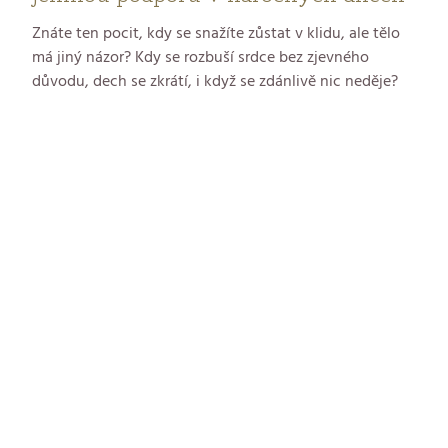
Znáte ten pocit, kdy se snažíte zůstat v klidu, ale tělo
má jiný názor? Kdy se rozbuší srdce bez zjevného
důvodu, dech se zkrátí, i když se zdánlivě nic neděje?
Stres není jen o přeplněném diáři — je to tichý
společník, který se usazuje v těle i v duši. V GERnétic
vnímáme stres jako výzvu k zastavení, naslouchání a
hledání rovnováhy. A právě proto přicházíme s
novinkou, která může být jemnou oporou v
každodenním životě.