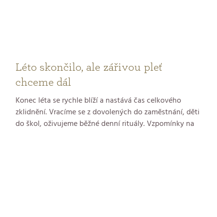
Léto skončilo, ale zářivou pleť
chceme dál
Konec léta se rychle blíží a nastává čas celkového
zklidnění. Vracíme se z dovolených do zaměstnání, děti
do škol, oživujeme běžné denní rituály. Vzpomínky na
volný čas pomalu blednou – stejně jako letní opálení.
Právě teď je ideální chvíle obnovit pravidelnou a
důslednou péči o pokožku.