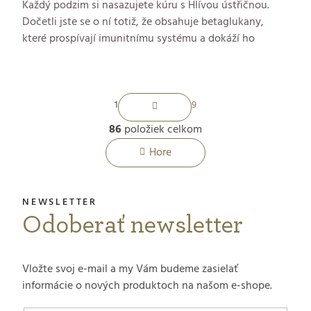
Každý podzim si nasazujete kúru s Hlívou ústřičnou.
Dočetli jste se o ní totiž, že obsahuje betaglukany,
které prospívají imunitnímu systému a dokáží ho
připravit na období chřipek a nachlazení. Proč ale
vůbec věnujeme betaglukanům v beauty světě
pozornost? Protože vaší kráse a spokojené pokožce
S
prospívají také. V článku zjistíte, jak přesně z nich vaše
1
9
pleť může těžit.
t
86
položiek celkom
O
r
Hore
á
v
n
l
k
Odoberať newsletter
á
o
d
v
Vložte svoj e-mail a my Vám budeme zasielať
a
a
informácie o nových produktoch na našom e-shope.
n
c