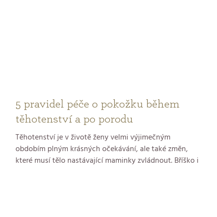
5 pravidel péče o pokožku během
těhotenství a po porodu
Těhotenství je v životě ženy velmi výjimečným
obdobím plným krásných očekávání, ale také změn,
které musí tělo nastávající maminky zvládnout. Bříško i
ňadra se zvětšují, organismus častěji zadržuje vodu.
Kůže je citlivější a snadno se na ní objeví podráždění.
Jak o pokožku pečovat, aby si uchovala svůj půvab a
byla na všechny změny v těhotenství připravená?