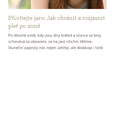
l
Přivítejte jaro: Jak chránit a rozjasnit
á
pleť po zimě
n
Po dlouhé zimě, kdy jsou dny krátké a slunce se brzy
k
schovává za obzorem, se na jaro všichni těšíme.
Sluneční paprsky nás nejen zahřejí, ale dodávají i tolik
o
potřebný vitamín D, podporují psychickou pohodu a
zvyšují naši odolnost vůči stresu.
v