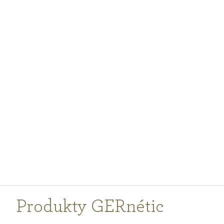
PODCASTY
PORADŇA
PRE PROFESIONÁLOV
PRIHLÁSENIE
Vyberte
krajinu
nákupu
Produkty GERnétic