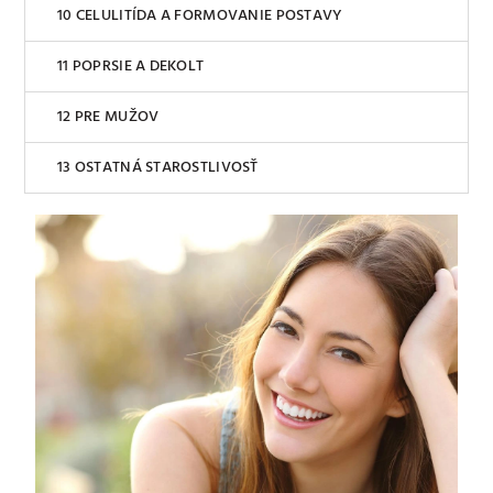
CELULITÍDA A FORMOVANIE POSTAVY
POPRSIE A DEKOLT
PRE MUŽOV
OSTATNÁ STAROSTLIVOSŤ
V
ý
p
i
s
č