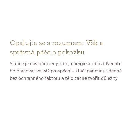
Opalujte se s rozumem: Věk a
správná péče o pokožku
Slunce je náš přirozený zdroj energie a zdraví. Nechte
ho pracovat ve váš prospěch – stačí pár minut denně
bez ochranného faktoru a tělo začne tvořit důležitý
vitamín D, který posiluje imunitu i krásu vaší pokožky.
Klíčem je zdravá míra: užijte si sluneční paprsky chytře,
podle svého fototypu, a podpořte své zdraví přirozeně.