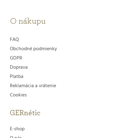
i
s
e
O nákupu
u
FAQ
Obchodné podmienky
GDPR
Doprava
Platba
Reklamácia a vrátenie
Cookies
GERnétic
E-shop