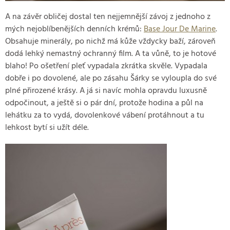
A na závěr obličej dostal ten nejjemnější závoj z jednoho z
mých nejoblíbenějších denních krémů:
Base Jour De Marine
.
Obsahuje minerály, po nichž má kůže vždycky baží, zároveň
dodá lehký nemastný ochranný film. A ta vůně, to je hotové
blaho! Po ošetření pleť vypadala zkrátka skvěle. Vypadala
dobře i po dovolené, ale po zásahu Šárky se vyloupla do své
plné přirozené krásy. A já si navíc mohla opravdu luxusně
odpočinout, a ještě si o pár dní, protože hodina a půl na
lehátku za to vydá, dovolenkové vábení protáhnout a tu
lehkost bytí si užít déle.