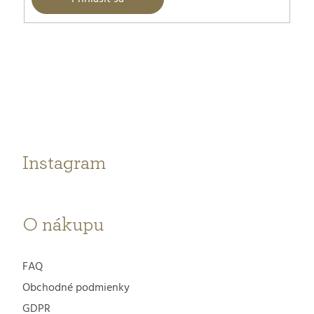
Z
á
p
ä
t
Instagram
i
e
O nákupu
FAQ
Obchodné podmienky
GDPR