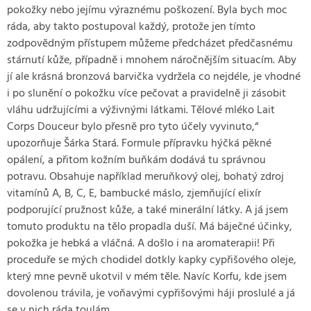
pokožky nebo jejímu výraznému poškození. Byla bych moc
ráda, aby takto postupoval každý, protože jen tímto
zodpovědným přístupem můžeme předcházet předčasnému
stárnutí kůže, případně i mnohem náročnějším situacím. Aby
jí ale krásná bronzová barvička vydržela co nejdéle, je vhodné
i po slunění o pokožku více pečovat a pravidelně ji zásobit
vláhu udržujícími a výživnými látkami. Tělové mléko Lait
Corps Douceur bylo přesně pro tyto účely vyvinuto,“
upozorňuje Šárka Stará. Formule přípravku hýčká pěkné
opálení, a přitom kožním buňkám dodává tu správnou
potravu. Obsahuje například meruňkový olej, bohatý zdroj
vitamínů A, B, C, E, bambucké máslo, zjemňující elixír
podporující pružnost kůže, a také minerální látky. A já jsem
tomuto produktu na tělo propadla duší. Má báječné účinky,
pokožka je hebká a vláčná. A došlo i na aromaterapii! Při
proceduře se mých chodidel dotkly kapky cypřišového oleje,
který mne pevně ukotvil v mém těle. Navíc Korfu, kde jsem
dovolenou trávila, je voňavými cypřišovými háji proslulé a já
se v nich ráda toulám.