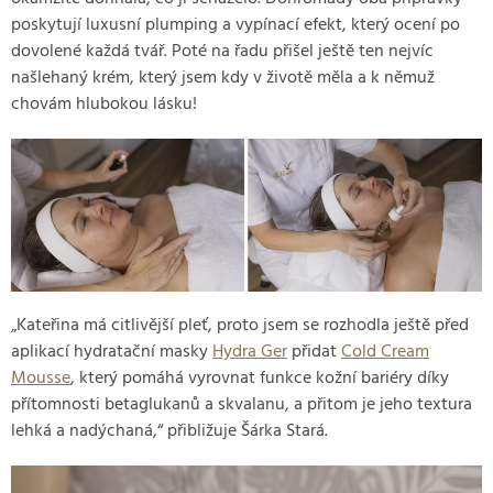
poskytují luxusní plumping a vypínací efekt, který ocení po
dovolené každá tvář. Poté na řadu přišel ještě ten nejvíc
našlehaný krém, který jsem kdy v životě měla a k němuž
chovám hlubokou lásku!
„Kateřina má citlivější pleť, proto jsem se rozhodla ještě před
aplikací hydratační masky
Hydra Ger
přidat
Cold Cream
Mousse
, který pomáhá vyrovnat funkce kožní bariéry díky
přítomnosti betaglukanů a skvalanu, a přitom je jeho textura
lehká a nadýchaná,“ přibližuje Šárka Stará.