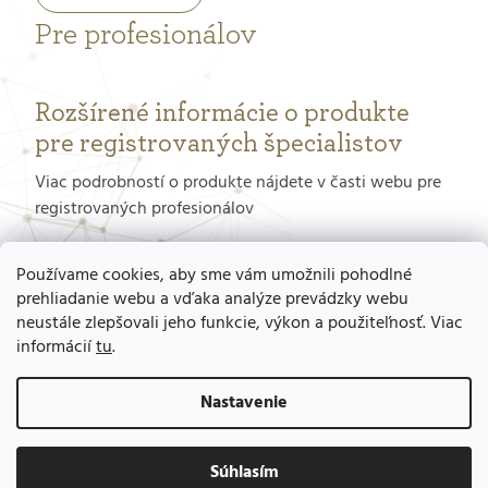
Pre profesionálov
Rozšírené informácie o produkte
pre registrovaných špecialistov
Viac podrobností o produkte nájdete v časti webu pre
registrovaných profesionálov
PORTÁL PRE PROFESIONÁLOV
Používame cookies, aby sme vám umožnili pohodlné
prehliadanie webu a vďaka analýze prevádzky webu
neustále zlepšovali jeho funkcie, výkon a použiteľnosť. Viac
Ako získať prístup do tohto portálu?
informácií
tu
.
Nastavenie
Súhlasím
Vytvoril Shoptet