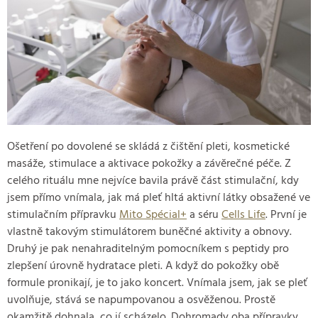
Ošetření po dovolené se skládá z čištění pleti, kosmetické
masáže, stimulace a aktivace pokožky a závěrečné péče. Z
celého rituálu mne nejvíce bavila právě část stimulační, kdy
jsem přímo vnímala, jak má pleť hltá aktivní látky obsažené ve
stimulačním přípravku
Mito Spécial+
a séru
Cells Life
. První je
vlastně takovým stimulátorem buněčné aktivity a obnovy.
Druhý je pak nenahraditelným pomocníkem s peptidy pro
zlepšení úrovně hydratace pleti. A když do pokožky obě
formule pronikají, je to jako koncert. Vnímala jsem, jak se pleť
uvolňuje, stává se napumpovanou a osvěženou. Prostě
okamžitě dohnala, co jí scházelo. Dohromady oba přípravky