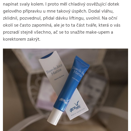
napínat svaly kolem. I proto měl chladivý osvěžující dotek
gelového přípravku u mne takový úspěch. Dodal vláhu,
zklidnil, pozvednul, přidal dávku liftingu, uvolnil. Na oční
okolí se často zapomíná, ale je to ta část tváře, která o vás
prozradí stejně všechno, ač se to snažíte make-upem a
korektorem zakrýt.