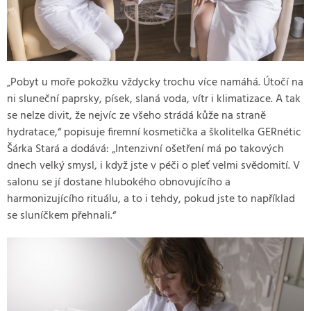
„Pobyt u moře pokožku vždycky trochu více namáhá. Útočí na
ni sluneční paprsky, písek, slaná voda, vítr i klimatizace. A tak
se nelze divit, že nejvíc ze všeho strádá kůže na straně
hydratace,“ popisuje firemní kosmetička a školitelka GERnétic
Šárka Stará a dodává: „Intenzivní ošetření má po takových
dnech velký smysl, i když jste v péči o pleť velmi svědomití. V
salonu se jí dostane hlubokého obnovujícího a
harmonizujícího rituálu, a to i tehdy, pokud jste to například
se sluníčkem přehnali.“