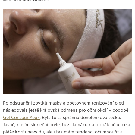
Po odstranění zbytků masky a opětovném tonizování pleti
následovala ještě královská odměna pro oční okolí v podobě
Gel Contour Yeux
. Byla to ta správná dovolenková tečka.
Jasně, nosím sluneční brýle, bez slamáku na rozpálené ulice a
pláže Korfu nevyjdu, ale i tak mám tendenci oči mhouřit a