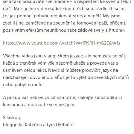
se a také posouváte své hranice – s respektem ke svému tělu i
duši. Mezi jejími videi najdete řadu těch soustředících se na
to, jak pomocí pohybu redukovat stres a napětí. My jsme
zvolili jiné, zaměřené na zpevnění a formování paží, přičemž
pozitivním efektům neuniknou také zádové svaly a hrudník.
https://www.youtube.com/watch?v=r1FNRH-mG2E&t=1s
Všechna videa jsou v anglickém jazyce, ale nemusíte se bát,
každá z trenérek vám vše názorně ukáže a provede vás s
úsměvem celou lekcí. Navíc si můžete procvičit jazyk na
nadcházející dovolenou, ať už je to výlet do severských států
nebo pobyt u moře.
A pokud vás nebaví cvičit samotné, zlákejte kamarádku či
kamaráda a motivujte se navzájem.
S láskou,
bloggerka Kateřina a tým GERnétic