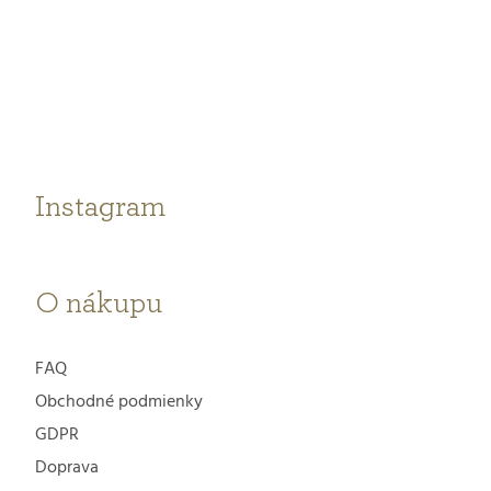
Z
á
p
ä
t
Instagram
i
e
O nákupu
FAQ
Obchodné podmienky
GDPR
Doprava