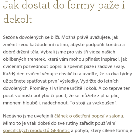
Jak dostat do formy paže i
dekolt
Sezóna dovolených se blíží. Možná právě uvažujete, jak
změnit svou každodenní rutinu, abyste podpořili kondici a
dobré držení těla. Vybrali jsme pro vás tři videa našich
oblíbených trenérek, která vám mohou přinést inspiraci, jak
cvičením pozvednout poprsí a zpevnit paže i zádové svaly.
Každý den cvičení věnujte chviličku a uvidíte, že za dva týdny
už začnete spatřovat první výsledky. Vydržte do letních
dovolených. Proměny si všimne určitě i okolí. A co teprve ten
pocit volnosti pohybu či pocit, že se můžete z plna plic,
mnohem hlouběji, nadechnout. To stojí za vyzkoušení.
Nedávno jsme uveřejnili
článek o ošetření poprsí v salonu
.
Mimo to je však dobré do své rutiny zařadit používání
specifických produktů GERnétic
a pohyb, který cíleně formuje