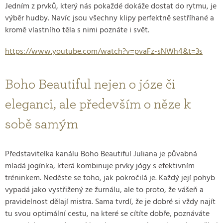
Jedním z prvků, který nás pokaždé dokáže dostat do rytmu, je
výběr hudby. Navíc jsou všechny klipy perfektně sestříhané a
kromě vlastního těla s nimi poznáte i svět.
https://www.youtube.com/watch?v=pvaFz-sNWh4&t=3s
Boho Beautiful nejen o józe či
eleganci, ale především o něze k
sobě samým
Představitelka kanálu Boho Beautiful Juliana je půvabná
mladá jogínka, která kombinuje prvky jógy s efektivním
tréninkem. Neděste se toho, jak pokročilá je. Každý její pohyb
vypadá jako vystřižený ze žurnálu, ale to proto, že vášeň a
pravidelnost dělají mistra. Sama tvrdí, že je dobré si vždy najít
tu svou optimální cestu, na které se cítíte dobře, poznáváte