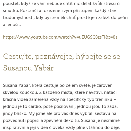
pouštět, když se vám nebude chtít nic dělat kvůli stresu či
smutku. Roztančí a rozežene svým přístupem každý stav
trudomyslnosti, kdy byste měli chuť prostě jen zalézt do peřin
a lenošit.
https://www.youtube.com/watch?v=uEUGSQ3zsTI&t=8s
Cestujte, poznávejte, hýbejte se se
Susanou Yabár
Susana Yabár, která cestuje po celém světě, je zároveň
skvělou koučkou. Z každého místa, které navštíví, natáčí
krásná videa zaměřená vždy na specifický typ tréninku –
jednou je to cardio, poté posilování, jednou jsou to záda,
jindy bříško. My jsme ale pro vás dnes vybrali sestavu na
pozvednutí poprsí a zpevnění dekoltu. Susana je nesmírně
inspirativní a její videa člověka vždy plně vtáhnou do děje.