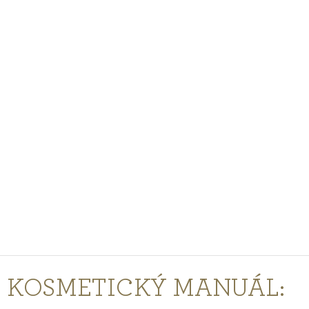
PODCASTY
PORADŇA
PRE PROFESIONÁLOV
PRIHLÁSENIE
Vyberte
krajinu
nákupu
KOSMETICKÝ MANUÁL: