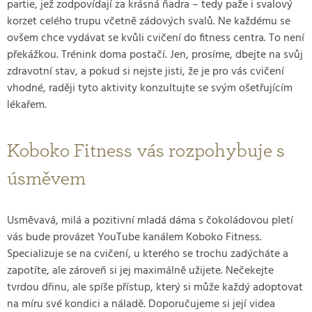
partie, jež zodpovídají za krásná ňadra – tedy paže i svalový
korzet celého trupu včetně zádových svalů. Ne každému se
ovšem chce vydávat se kvůli cvičení do fitness centra. To není
překážkou. Trénink doma postačí. Jen, prosíme, dbejte na svůj
zdravotní stav, a pokud si nejste jisti, že je pro vás cvičení
vhodné, raději tyto aktivity konzultujte se svým ošetřujícím
lékařem.
Koboko Fitness vás rozpohybuje s
úsměvem
Usměvavá, milá a pozitivní mladá dáma s čokoládovou pletí
vás bude provázet YouTube kanálem Koboko Fitness.
Specializuje se na cvičení, u kterého se trochu zadýcháte a
zapotíte, ale zároveň si jej maximálně užijete. Nečekejte
tvrdou dřinu, ale spíše přístup, který si může každý adoptovat
na míru své kondici a náladě. Doporučujeme si její videa