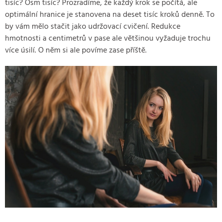
tisíc? Osm tisíc? Prozradíme, že každý krok se počítá, ale
optimální hranice je stanovena na deset tisíc kroků denně. To
by vám mělo stačit jako udržovací cvičení. Redukce
hmotnosti a centimetrů v pase ale většinou vyžaduje trochu
více úsilí. O něm si ale povíme zase příště.