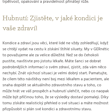
trpělivost, opakování a pravidelnost přinášejí růže.
Hubnutí: Zjistěte, v jaké kondici je
vaše zdraví!
Kondice a zdraví jsou věci, které lidé ne vždy zohledňují, když
se chtějí vydat na cestu k získání štíhlé siluety. My v GERnétic
to považujeme ale za velice důležité. Než se do čehokoli
pustíte, navštivte pro jistotu lékaře. Máte šanci se dobrat
podrobnějších informací o svém zdraví, zjistit, zda vám něco
nechybí. Znát výchozí situaci je velmi dobrý start. Pamatujte,
že cílem této návštěvy není boj mezi lékařem a pacientem, ale
snaha dopídit se aktuálního zdravotního stavu a toho, co
může hrát ve váš prospěch a hubnutí ulehčit, nebo co naopak
může být příčinou toho, že se výsledky dostaví pomaleji. Díky
tomu získáte realistický přehled o své situaci a máte možnost
přizpůsobit si plán své kondici a zdravotnímu stavu.