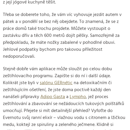
z její jógové kuchyně těšit.
Třeba se doberete toho, že vám víc vyhovuje jezdit autem v
pátek a v pondělí se bez něj obejdete. To znamená, že se z
práce domů také trochu projdete. Můžete vystoupit o
zastávku dřív a těch 600 metrů dojít pěšky. Samozřejmě za
předpokladu, že máte nožky zabalené v pohodlné obuvi.
Jehlové podpatky bychom pro takovou příležitost
nedoporučovali.
Stejně dobře vám aplikace může sloužit po celou dobu
zeštíhlovacího programu. Zapište si do ní i další údaje.
Kolikrát jste byli v
salónu GERnétic
na detoxikačním či
zeštíhlujícím ošetření, že jste doma poctivě každý den
nanášeli přípravky
Adipo Gasta
a
Lympho
, jež proces
zeštíhlování a zbavování se nežádoucích tukových polštářků
umocňují. Přejete si mít detailnější přehled? Vyfoťte do
Evernotu svůj ranní elixír – vlažnou vodu s citronem a lžičkou
medu, koktejl ze spiruliny a zeleného ječmene. Klidně si