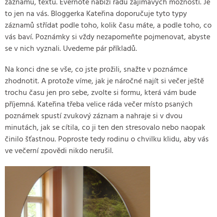
záznamu, textu. Evernote nabízí řadu zajímavých možností. Je
to jen na vás. Bloggerka Kateřina doporučuje tyto typy
záznamů střídat podle toho, kolik času máte, a podle toho, co
vás baví. Poznámky si vždy nezapomeňte pojmenovat, abyste
se v nich vyznali. Uvedeme pár příkladů.
Na konci dne se vše, co jste prožili, snažte v poznámce
zhodnotit. A protože víme, jak je náročné najít si večer ještě
trochu času jen pro sebe, zvolte si formu, která vám bude
příjemná. Kateřina třeba velice ráda večer místo psaných
poznámek spustí zvukový záznam a nahraje si v dvou
minutách, jak se cítila, co ji ten den stresovalo nebo naopak
činilo šťastnou. Poproste tedy rodinu o chvilku klidu, aby vás
ve večerní zpovědi nikdo nerušil.