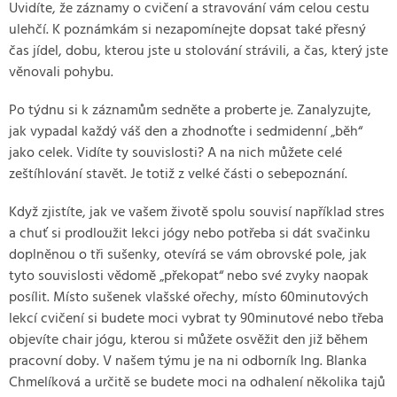
Uvidíte, že záznamy o cvičení a stravování vám celou cestu
ulehčí. K poznámkám si nezapomínejte dopsat také přesný
čas jídel, dobu, kterou jste u stolování strávili, a čas, který jste
věnovali pohybu.
Po týdnu si k záznamům sedněte a proberte je. Zanalyzujte,
jak vypadal každý váš den a zhodnoťte i sedmidenní „běh“
jako celek. Vidíte ty souvislosti? A na nich můžete celé
zeštíhlování stavět. Je totiž z velké části o sebepoznání.
Když zjistíte, jak ve vašem životě spolu souvisí například stres
a chuť si prodloužit lekci jógy nebo potřeba si dát svačinku
doplněnou o tři sušenky, otevírá se vám obrovské pole, jak
tyto souvislosti vědomě „překopat“ nebo své zvyky naopak
posílit. Místo sušenek vlašské ořechy, místo 60minutových
lekcí cvičení si budete moci vybrat ty 90minutové nebo třeba
objevíte chair jógu, kterou si můžete osvěžit den již během
pracovní doby. V našem týmu je na ni odborník Ing. Blanka
Chmelíková a určitě se budete moci na odhalení několika tajů