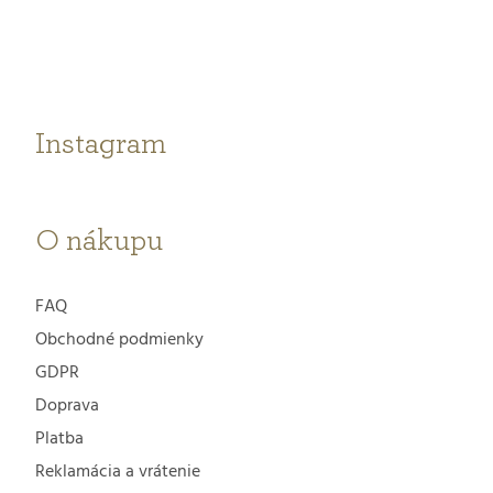
p
ä
t
Instagram
i
e
O nákupu
FAQ
Obchodné podmienky
GDPR
Doprava
Platba
Reklamácia a vrátenie