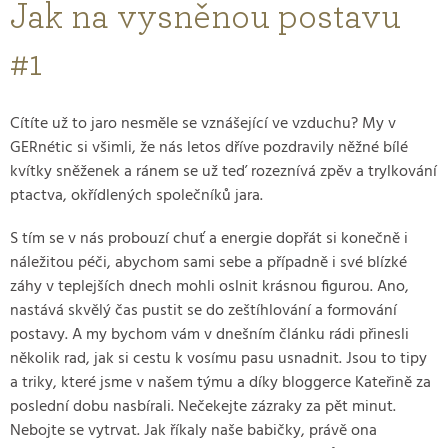
Jak na vysněnou postavu
#1
Cítíte už to jaro nesměle se vznášející ve vzduchu? My v
GERnétic si všimli, že nás letos dříve pozdravily něžné bílé
kvítky sněženek a ránem se už teď rozeznívá zpěv a trylkování
ptactva, okřídlených společníků jara.
S tím se v nás probouzí chuť a energie dopřát si konečně i
náležitou péči, abychom sami sebe a případně i své blízké
záhy v teplejších dnech mohli oslnit krásnou figurou. Ano,
nastává skvělý čas pustit se do zeštíhlování a formování
postavy. A my bychom vám v dnešním článku rádi přinesli
několik rad, jak si cestu k vosímu pasu usnadnit. Jsou to tipy
a triky, které jsme v našem týmu a díky bloggerce Kateřině za
poslední dobu nasbírali. Nečekejte zázraky za pět minut.
Nebojte se vytrvat. Jak říkaly naše babičky, právě ona