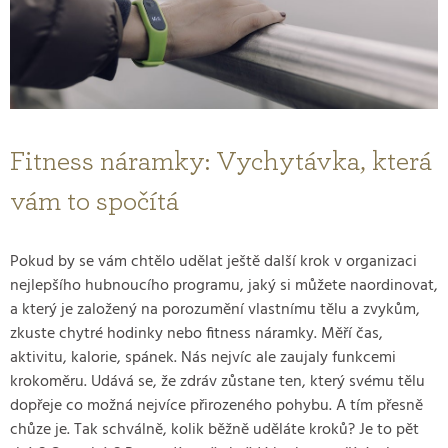
Fitness náramky: Vychytávka, která
vám to spočítá
Pokud by se vám chtělo udělat ještě další krok v organizaci
nejlepšího hubnoucího programu, jaký si můžete naordinovat,
a který je založený na porozumění vlastnímu tělu a zvykům,
zkuste chytré hodinky nebo fitness náramky. Měří čas,
aktivitu, kalorie, spánek. Nás nejvíc ale zaujaly funkcemi
krokoměru. Udává se, že zdráv zůstane ten, který svému tělu
dopřeje co možná nejvíce přirozeného pohybu. A tím přesně
chůze je. Tak schválně, kolik běžně uděláte kroků? Je to pět