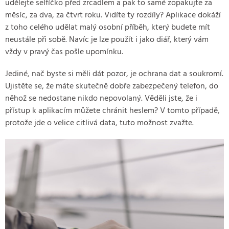
udělejte selfíčko před zrcadlem a pak to samé zopakujte za
měsíc, za dva, za čtvrt roku. Vidíte ty rozdíly? Aplikace dokáží
z toho celého udělat malý osobní příběh, který budete mít
neustále při sobě. Navíc je lze použít i jako diář, který vám
vždy v pravý čas pošle upomínku.
Jediné, nač byste si měli dát pozor, je ochrana dat a soukromí.
Ujistěte se, že máte skutečně dobře zabezpečený telefon, do
něhož se nedostane nikdo nepovolaný. Věděli jste, že i
přístup k aplikacím můžete chránit heslem? V tomto případě,
protože jde o velice citlivá data, tuto možnost zvažte.