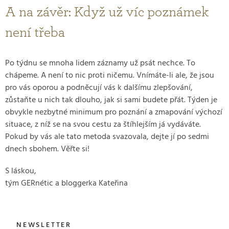
A na závěr: Když už víc poznámek
není třeba
Po týdnu se mnoha lidem záznamy už psát nechce. To
chápeme. A není to nic proti ničemu. Vnímáte-li ale, že jsou
pro vás oporou a podněcují vás k dalšímu zlepšování,
zůstaňte u nich tak dlouho, jak si sami budete přát. Týden je
obvykle nezbytné minimum pro poznání a zmapování výchozí
situace, z níž se na svou cestu za štíhlejším já vydáváte.
Pokud by vás ale tato metoda svazovala, dejte jí po sedmi
dnech sbohem. Věřte si!
S láskou,
tým GERnétic a bloggerka Kateřina