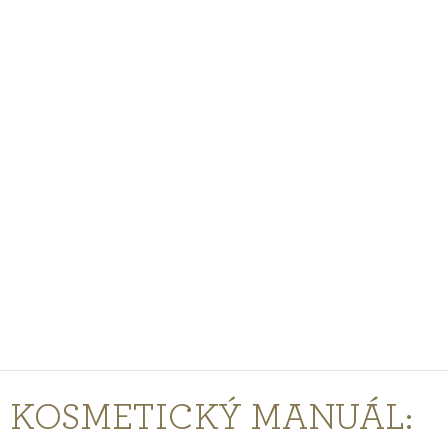
PODCASTY
PORADŇA
PRE PROFESIONÁLOV
PRIHLÁSENIE
Vyberte
krajinu
nákupu
KOSMETICKÝ MANUÁL: