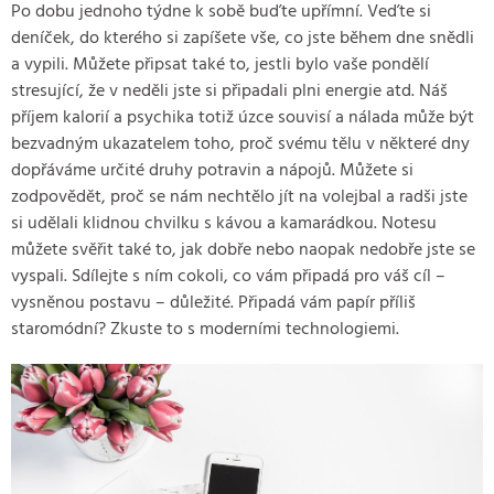
Po dobu jednoho týdne k sobě buďte upřímní. Veďte si
deníček, do kterého si zapíšete vše, co jste během dne snědli
a vypili. Můžete připsat také to, jestli bylo vaše pondělí
stresující, že v neděli jste si připadali plni energie atd. Náš
příjem kalorií a psychika totiž úzce souvisí a nálada může být
bezvadným ukazatelem toho, proč svému tělu v některé dny
dopřáváme určité druhy potravin a nápojů. Můžete si
zodpovědět, proč se nám nechtělo jít na volejbal a radši jste
si udělali klidnou chvilku s kávou a kamarádkou. Notesu
můžete svěřit také to, jak dobře nebo naopak nedobře jste se
vyspali. Sdílejte s ním cokoli, co vám připadá pro váš cíl –
vysněnou postavu – důležité. Připadá vám papír příliš
staromódní? Zkuste to s moderními technologiemi.